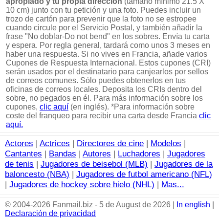
apropiado y tu propia dirección
(tamaño mínimo 21.5 X
10 cm) junto con tu petición y una foto. Puedes incluir un
trozo de cartón para prevenir que la foto no se estropee
cuando circule por el Servicio Postal, y también añadir la
frase "No doblar-Do not bend" en los sobres. Envía tu carta
y espera. Por regla general, tardará como unos 3 meses en
haber una respuesta. Si no vives en Francia, añade varios
Cupones de Respuesta Internacional. Estos cupones (CRI)
serán usados por el destinatario para canjearlos por sellos
de correos comunes. Sólo puedes obtenerlos en tus
oficinas de correos locales. Deposita los CRIs dentro del
sobre, no pegados en él. Para más información sobre los
cupones,
clic aquí
(en inglés). *Para información sobre
coste del franqueo para recibir una carta desde Francia
clic
aquí.
Actores
|
Actrices
|
Directores de cine
|
Modelos
|
Cantantes
|
Bandas
|
Autores
|
Luchadores
|
Jugadores
de tenis
|
Jugadores de beisebol (MLB)
|
Jugadores de la
baloncesto (NBA)
|
Jugadores de futbol americano (NFL)
|
Jugadores de hockey sobre hielo (NHL)
|
Mas...
© 2004-2026 Fanmail.biz - 5 de August de 2026 |
In english
|
Declaración de privacidad