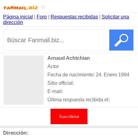
Página inicial
|
Foro
|
Respuestas recibidas
|
Solicitar una
dirección
Arnaud Achtchian
Actor
Fecha de nacimiento: 24. Enero 1994
Sitio official:
E-mail:
Última respuesta recibida el:
Suscribirse
Dirección: