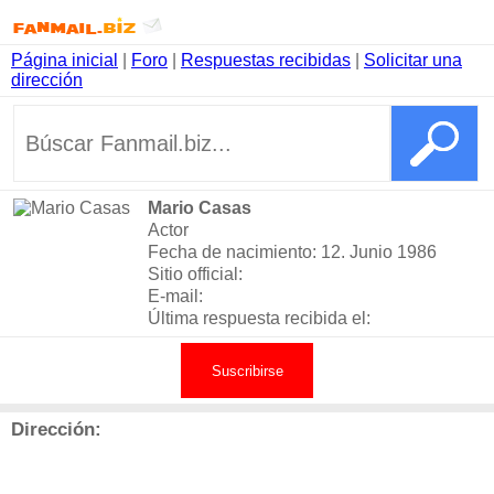
Página inicial
|
Foro
|
Respuestas recibidas
|
Solicitar una
dirección
Mario Casas
Actor
Fecha de nacimiento: 12. Junio 1986
Sitio official:
E-mail:
Última respuesta recibida el:
Suscribirse
Dirección: