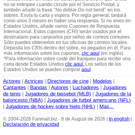
no se estropee cuando circule por el Servicio Postal, y
también añadir la frase "No doblar-Do not bend" en los
sobres. Envía tu carta y espera. Por regla general, tardará
como unos 3 meses en haber una respuesta. Si no vives en
Estados Unidos, añade varios Cupones de Respuesta
Internacional. Estos cupones (CRI) serán usados por el
destinatario para canjearlos por sellos de correos comunes.
Sólo puedes obtenerlos en tus oficinas de correos locales.
Deposita los CRIs dentro del sobre, no pegados en él. Para
más información sobre los cupones,
clic aquí
(en inglés).
*Para información sobre coste del franqueo para recibir una
carta desde Estados Unidos
clic aquí.
Los sellos de los
Estados Unidos se pueden comprar
aquí
.
Actores
|
Actrices
|
Directores de cine
|
Modelos
|
Cantantes
|
Bandas
|
Autores
|
Luchadores
|
Jugadores
de tenis
|
Jugadores de beisebol (MLB)
|
Jugadores de la
baloncesto (NBA)
|
Jugadores de futbol americano (NFL)
|
Jugadores de hockey sobre hielo (NHL)
|
Mas...
© 2004-2026 Fanmail.biz - 8 de August de 2026 |
In english
|
Declaración de privacidad