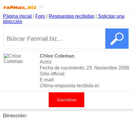
Página inicial
|
Foro
|
Respuestas recibidas
|
Solicitar una
dirección
Chloe Coleman
Actriz
Fecha de nacimiento: 23. Noviembre 2008
Sitio official:
E-mail:
Última respuesta recibida el:
Suscribirse
Dirección: