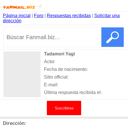
Página inicial
|
Foro
|
Respuestas recibidas
|
Solicitar una
dirección
Tadamori Yagi
Actor
Fecha de nacimiento:
Sitio official:
E-mail:
Última respuesta recibida el:
Suscribirse
Dirección: