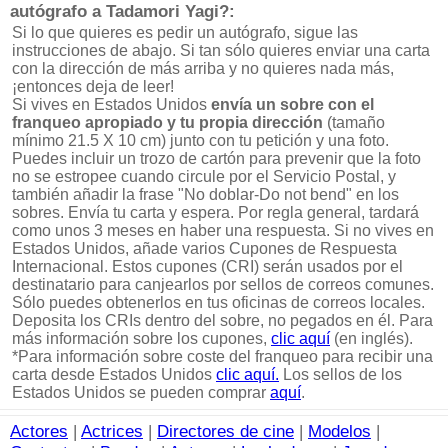
autógrafo a Tadamori Yagi?:
Si lo que quieres es pedir un autógrafo, sigue las
instrucciones de abajo. Si tan sólo quieres enviar una carta
con la dirección de más arriba y no quieres nada más,
¡entonces deja de leer!
Si vives en Estados Unidos
envía un sobre con el
franqueo apropiado y tu propia dirección
(tamaño
mínimo 21.5 X 10 cm) junto con tu petición y una foto.
Puedes incluir un trozo de cartón para prevenir que la foto
no se estropee cuando circule por el Servicio Postal, y
también añadir la frase "No doblar-Do not bend" en los
sobres. Envía tu carta y espera. Por regla general, tardará
como unos 3 meses en haber una respuesta. Si no vives en
Estados Unidos, añade varios Cupones de Respuesta
Internacional. Estos cupones (CRI) serán usados por el
destinatario para canjearlos por sellos de correos comunes.
Sólo puedes obtenerlos en tus oficinas de correos locales.
Deposita los CRIs dentro del sobre, no pegados en él. Para
más información sobre los cupones,
clic aquí
(en inglés).
*Para información sobre coste del franqueo para recibir una
carta desde Estados Unidos
clic aquí.
Los sellos de los
Estados Unidos se pueden comprar
aquí
.
Actores
|
Actrices
|
Directores de cine
|
Modelos
|