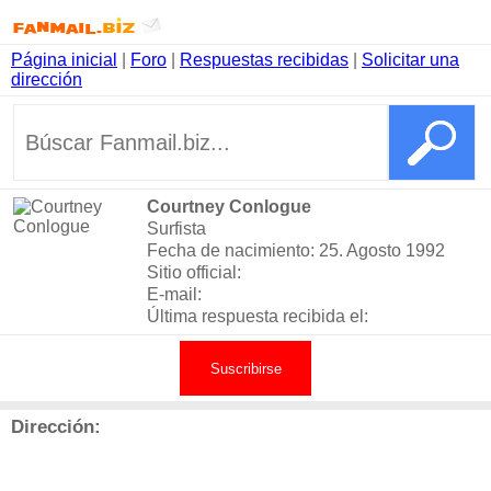
Página inicial
|
Foro
|
Respuestas recibidas
|
Solicitar una
dirección
Courtney Conlogue
Surfista
Fecha de nacimiento: 25. Agosto 1992
Sitio official:
E-mail:
Última respuesta recibida el:
Suscribirse
Dirección: