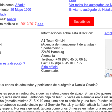
Foro
cido como:
Añadir
Ver todos los autografos de 
miento:
29
Mayo
1990
Enviar tu autógrafo de Natali
ñadir
mail:
Añadir
Suscribirse
ta recibida el:
20/12/2017
>>>
Informaciones sobre esta dirección:
Ampl
A1 Team GmbH
(Agencia de management de artistas)
H
Sperberhorst 6
22459 Hamburg
g
Alemania
Teléfono: +49 (0)40 45 06 06 16
Fax: +49 (0)40 / 45 01 67 77
n esta dirección?
Sitio official
Comentario:
us cartas de admirador y peticiones de autógrafo a Natalia Osada?:
es es pedir un autógrafo, sigue las instrucciones de abajo. Si tan sólo quieres
o quieres nada más, ¡entonces deja de leer! Si vives en Alemania
envía un s
ión
(tamaño mínimo 21.5 X 10 cm) junto con tu petición y una foto. Puedes inc
se estropee cuando circule por el Servicio Postal, y también añadir la frase 'N
 y espera. Por regla general, tardará como unos 3 meses en haber una respue