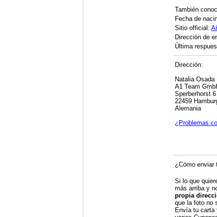
También cono
Fecha de naci
Sitio official:
A
Dirección de e
Última respues
Dirección:
Natalia Osada
A1 Team Gmb
Sperberhorst 6
22459 Hambur
Alemania
¿Problemas co
¿Cómo enviar t
Si lo que quier
más arriba y n
propia direcc
que la foto no 
Envía tu carta