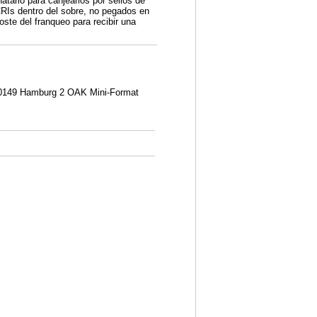
tario para canjearlos por sellos de
CRIs dentro del sobre, no pegados en
oste del franqueo para recibir una
20149 Hamburg 2 OAK Mini-Format