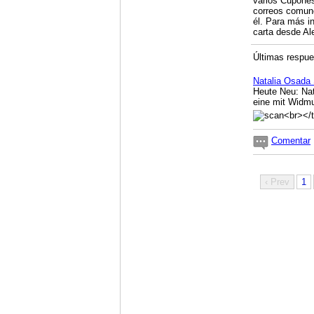
varios Cupones
correos comune
él. Para más i
carta desde A
Últimas respues
Natalia Osada
Heute Neu: Na
eine mit Widmu
Comentar
‹ Prev
1