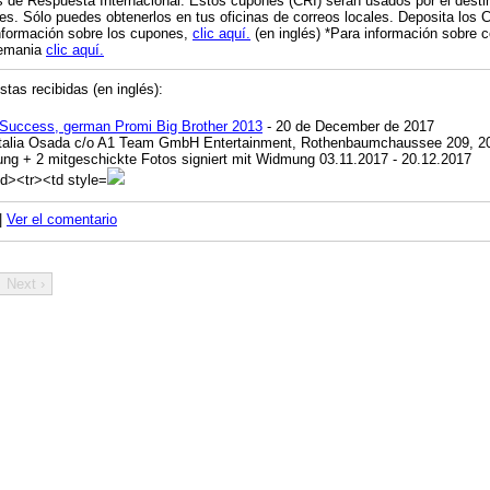
 de Respuesta Internacional. Estos cupones (CRI) serán usados por el destina
s. Sólo puedes obtenerlos en tus oficinas de correos locales. Deposita los 
nformación sobre los cupones,
clic aquí.
(en inglés) *Para información sobre c
lemania
clic aquí.
tas recibidas (en inglés):
 Success, german Promi Big Brother 2013
- 20 de December de 2017
talia Osada c/o A1 Team GmbH Entertainment, Rothenbaumchaussee 209, 
ng + 2 mitgeschickte Fotos signiert mit Widmung 03.11.2017 - 20.12.2017
|
Ver el comentario
Next ›