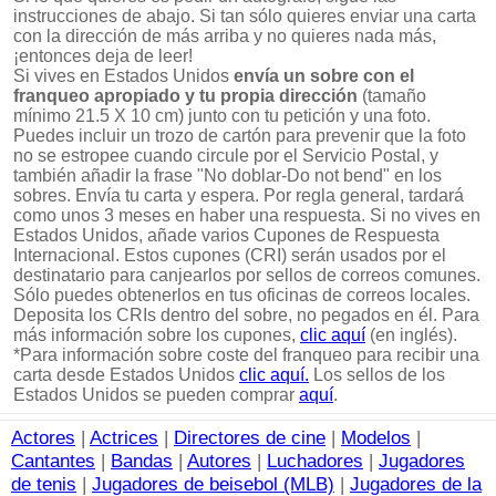
instrucciones de abajo. Si tan sólo quieres enviar una carta
con la dirección de más arriba y no quieres nada más,
¡entonces deja de leer!
Si vives en Estados Unidos
envía un sobre con el
franqueo apropiado y tu propia dirección
(tamaño
mínimo 21.5 X 10 cm) junto con tu petición y una foto.
Puedes incluir un trozo de cartón para prevenir que la foto
no se estropee cuando circule por el Servicio Postal, y
también añadir la frase "No doblar-Do not bend" en los
sobres. Envía tu carta y espera. Por regla general, tardará
como unos 3 meses en haber una respuesta. Si no vives en
Estados Unidos, añade varios Cupones de Respuesta
Internacional. Estos cupones (CRI) serán usados por el
destinatario para canjearlos por sellos de correos comunes.
Sólo puedes obtenerlos en tus oficinas de correos locales.
Deposita los CRIs dentro del sobre, no pegados en él. Para
más información sobre los cupones,
clic aquí
(en inglés).
*Para información sobre coste del franqueo para recibir una
carta desde Estados Unidos
clic aquí.
Los sellos de los
Estados Unidos se pueden comprar
aquí
.
Actores
|
Actrices
|
Directores de cine
|
Modelos
|
Cantantes
|
Bandas
|
Autores
|
Luchadores
|
Jugadores
de tenis
|
Jugadores de beisebol (MLB)
|
Jugadores de la