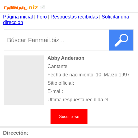
Página inicial
|
Foro
|
Respuestas recibidas
|
Solicitar una
dirección
Abby Anderson
Cantante
Fecha de nacimiento: 10. Marzo 1997
Sitio official:
E-mail:
Última respuesta recibida el:
Suscribirse
Dirección: