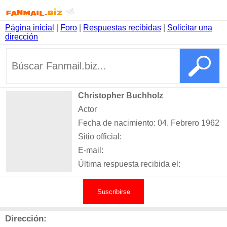
Página inicial
|
Foro
|
Respuestas recibidas
|
Solicitar una
dirección
Christopher Buchholz
Actor
Fecha de nacimiento: 04. Febrero 1962
Sitio official:
E-mail:
Última respuesta recibida el:
Suscribirse
Dirección: