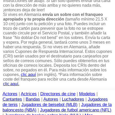
instrucciones de abajo. Si tan sólo quieres enviar una carta
con la dirección de más arriba y no quieres nada más,
¡entonces deja de leer!
Si vives en Alemania
envía un sobre con el franqueo
apropiado y tu propia dirección
(tamaño mínimo 21.5 X
10 cm) junto con tu petición y una foto. Puedes incluir un
trozo de cartón para prevenir que la foto no se estropee
cuando circule por el Servicio Postal, y también añadir la
frase "No doblar-Do not bend" en los sobres. Envía tu carta
y espera. Por regla general, tardará como unos 3 meses en
haber una respuesta. Si no vives en Alemania, añade
varios Cupones de Respuesta Internacional. Estos cupones
(CRI) serán usados por el destinatario para canjearlos por
sellos de correos comunes. Sólo puedes obtenerlos en tus
oficinas de correos locales. Deposita los CRIs dentro del
sobre, no pegados en él. Para más información sobre los
cupones,
clic aquí
(en inglés). *Para información sobre
coste del franqueo para recibir una carta desde Alemania
clic aquí.
Actores
|
Actrices
|
Directores de cine
|
Modelos
|
Cantantes
|
Bandas
|
Autores
|
Luchadores
|
Jugadores
de tenis
|
Jugadores de beisebol (MLB)
|
Jugadores de la
baloncesto (NBA)
|
Jugadores de futbol americano (NFL)