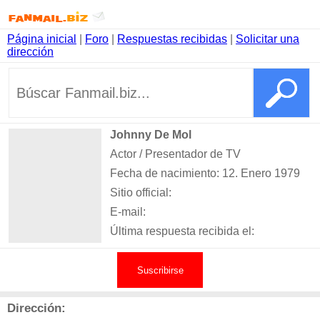
Página inicial
|
Foro
|
Respuestas recibidas
|
Solicitar una
dirección
Johnny De Mol
Actor / Presentador de TV
Fecha de nacimiento: 12. Enero 1979
Sitio official:
E-mail:
Última respuesta recibida el:
Suscribirse
Dirección: