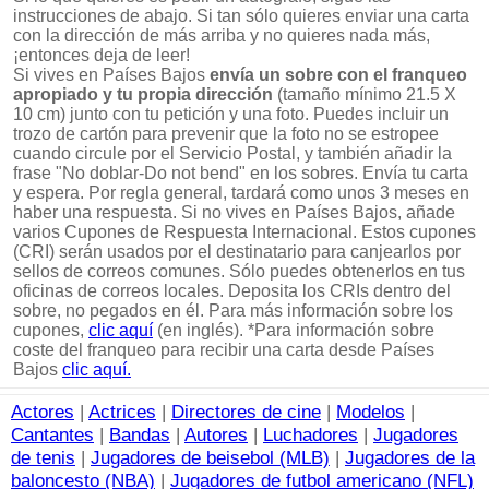
instrucciones de abajo. Si tan sólo quieres enviar una carta
con la dirección de más arriba y no quieres nada más,
¡entonces deja de leer!
Si vives en Países Bajos
envía un sobre con el franqueo
apropiado y tu propia dirección
(tamaño mínimo 21.5 X
10 cm) junto con tu petición y una foto. Puedes incluir un
trozo de cartón para prevenir que la foto no se estropee
cuando circule por el Servicio Postal, y también añadir la
frase "No doblar-Do not bend" en los sobres. Envía tu carta
y espera. Por regla general, tardará como unos 3 meses en
haber una respuesta. Si no vives en Países Bajos, añade
varios Cupones de Respuesta Internacional. Estos cupones
(CRI) serán usados por el destinatario para canjearlos por
sellos de correos comunes. Sólo puedes obtenerlos en tus
oficinas de correos locales. Deposita los CRIs dentro del
sobre, no pegados en él. Para más información sobre los
cupones,
clic aquí
(en inglés). *Para información sobre
coste del franqueo para recibir una carta desde Países
Bajos
clic aquí.
Actores
|
Actrices
|
Directores de cine
|
Modelos
|
Cantantes
|
Bandas
|
Autores
|
Luchadores
|
Jugadores
de tenis
|
Jugadores de beisebol (MLB)
|
Jugadores de la
baloncesto (NBA)
|
Jugadores de futbol americano (NFL)