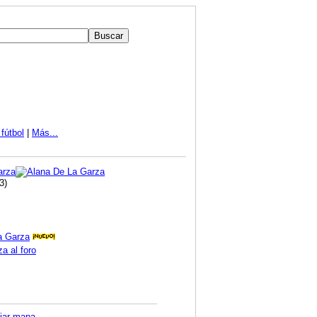
fútbol
|
Más...
3)
a Garza
a al foro
iar mapa