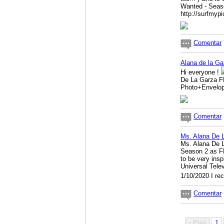
Wanted - Seas
http://surfmy
Comentar
Alana de la G
Hi everyone !
De La Garza F
Photo+Envelop
Comentar
Ms. Alana De 
Ms. Alana De L
Season 2 as FB
to be very ins
Universal Tele
1/10/2020 I rec
Comentar
‹ Prev
1