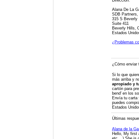
Dirección:
Alana De La G
SDB Partners, 
315 S Beverly 
Suite 411
Beverly Hills,
Estados Unido
¿Problemas co
¿Cómo enviar t
Si lo que quier
más arriba y n
apropiado y t
cartón para pre
bend' en los so
Envía tu carta
puedes compra
Estados Unid
Últimas respues
Alana de la G
Hello, My first
etc... ) She i