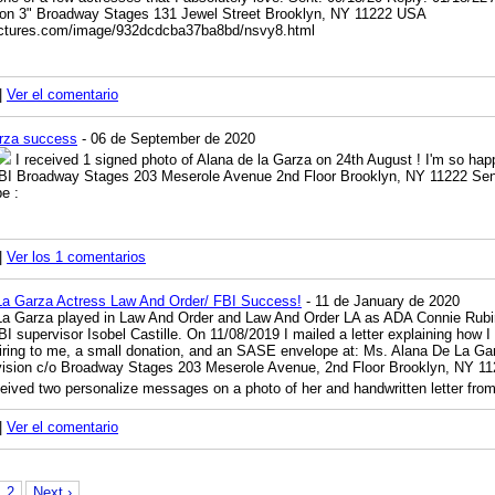
on 3" Broadway Stages 131 Jewel Street Brooklyn, NY 11222 USA
pictures.com/image/932dcdcba37ba8bd/nsvy8.html
|
Ver el comentario
arza success
- 06 de September de 2020
I received 1 signed photo of Alana de la Garza on 24th August ! I'm so happ
BI Broadway Stages 203 Meserole Avenue 2nd Floor Brooklyn, NY 11222 Sen
e :
|
Ver los 1 comentarios
La Garza Actress Law And Order/ FBI Success!
- 11 de January de 2020
a Garza played in Law And Order and Law And Order LA as ADA Connie Rubiros
I supervisor Isobel Castille. On 11/08/2019 I mailed a letter explaining how I
piring to me, a small donation, and an SASE envelope at: Ms. Alana De La Gar
vision c/o Broadway Stages 203 Meserole Avenue, 2nd Floor Brooklyn, NY 11
eived two personalize messages on a photo of her and handwritten letter from 
|
Ver el comentario
2
Next ›