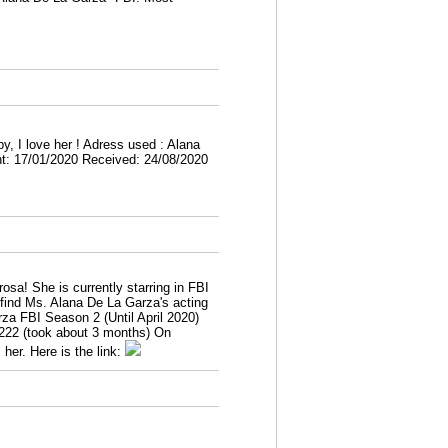
y, I love her ! Adress used : Alana
t: 17/01/2020 Received: 24/08/2020
a! She is currently starring in FBI
 find Ms. Alana De La Garza's acting
za FBI Season 2 (Until April 2020)
222 (took about 3 months) On
her. Here is the link: