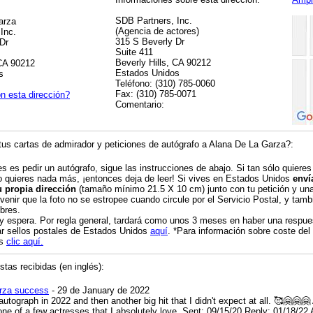
SDB Partners, Inc.
arza
(Agencia de actores)
Inc.
315 S Beverly Dr
Dr
Suite 411
Beverly Hills, CA 90212
 CA 90212
Estados Unidos
s
Teléfono: (310) 785-0060
Fax: (310) 785-0071
n esta dirección?
Comentario:
us cartas de admirador y peticiones de autógrafo a Alana De La Garza?:
es es pedir un autógrafo, sigue las instrucciones de abajo. Si tan sólo quieres
o quieres nada más, ¡entonces deja de leer! Si vives en Estados Unidos
enví
u propia dirección
(tamaño mínimo 21.5 X 10 cm) junto con tu petición y una 
venir que la foto no se estropee cuando circule por el Servicio Postal, y tambi
bres.
 y espera. Por regla general, tardará como unos 3 meses en haber una respue
r sellos postales de Estados Unidos
aquí
. *Para información sobre coste del
os
clic aquí.
tas recibidas (en inglés):
arza success
- 29 de January de 2022
 autograph in 2022 and then another big hit that I didn't expect at all.
🥰
🤗
🤗
🤗
s one of a few actresses that I absolutely love. Sent: 09/15/20 Reply: 01/18/2