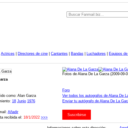
|
Actrices
|
Directores de cine
|
Cantantes
|
Bandas
|
Luchadores
|
Equipos de 
Fotos de Alana De La Garza (2009-09-0
Garza
Foro
ido como: Alan Garza
Ver todos los autografos de Alana De L
miento:
18
Junio
1976
Enviar tu autógrafo de Alana De La Garz
mail:
Añadir
Suscribirse
ta recibida el:
18/1/2022
>>>
Informaciones sobre esta dirección:
Ampl