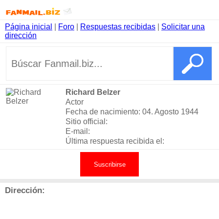
Página inicial
|
Foro
|
Respuestas recibidas
|
Solicitar una
dirección
Richard Belzer
Actor
Fecha de nacimiento: 04. Agosto 1944
Sitio official:
E-mail:
Última respuesta recibida el:
Suscribirse
Dirección: