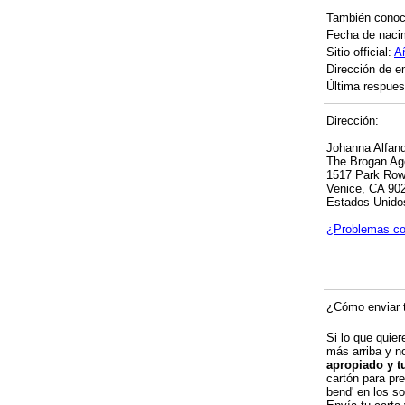
También cono
Fecha de naci
Sitio official:
A
Dirección de e
Última respuest
Dirección:
Johanna Alfand
The Brogan A
1517 Park Ro
Venice, CA 90
Estados Unido
¿Problemas co
¿Cómo enviar t
Si lo que quier
más arriba y n
apropiado y t
cartón para pre
bend' en los so