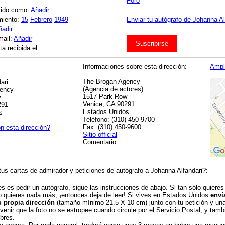
Foro
cido como:
Añadir
miento:
15
Febrero
1949
Enviar tu autógrafo de Johanna Alf
ñadir
mail:
Añadir
Suscribirse
a recibida el:
Informaciones sobre esta dirección:
Ampl
The Brogan Agency
ari
(Agencia de actores)
gency
1517 Park Row
w
Venice, CA 90291
291
Estados Unidos
s
Teléfono: (310) 450-9700
Fax: (310) 450-9600
n esta dirección?
Sitio official
Comentario:
us cartas de admirador y peticiones de autógrafo a Johanna Alfandari?:
es es pedir un autógrafo, sigue las instrucciones de abajo. Si tan sólo quieres
o quieres nada más, ¡entonces deja de leer! Si vives en Estados Unidos
enví
u propia dirección
(tamaño mínimo 21.5 X 10 cm) junto con tu petición y una 
venir que la foto no se estropee cuando circule por el Servicio Postal, y tambi
bres.