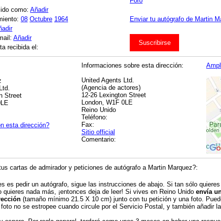
Foro
cido como:
Añadir
miento:
08
Octubre
1964
Enviar tu autógrafo de Martin M
ñadir
mail:
Añadir
Suscribirse
a recibida el:
Informaciones sobre esta dirección:
Ampl
United Agents Ltd.
z
(Agencia de actores)
Ltd.
12-26 Lexington Street
n Street
London, W1F 0LE
0LE
Reino Unido
Teléfono:
Fax:
n esta dirección?
Sitio official
Comentario:
us cartas de admirador y peticiones de autógrafo a Martin Marquez?:
es es pedir un autógrafo, sigue las instrucciones de abajo. Si tan sólo quieres
o quieres nada más, ¡entonces deja de leer! Si vives en Reino Unido
envía u
rección
(tamaño mínimo 21.5 X 10 cm) junto con tu petición y una foto. Puede
 foto no se estropee cuando circule por el Servicio Postal, y también añadir la