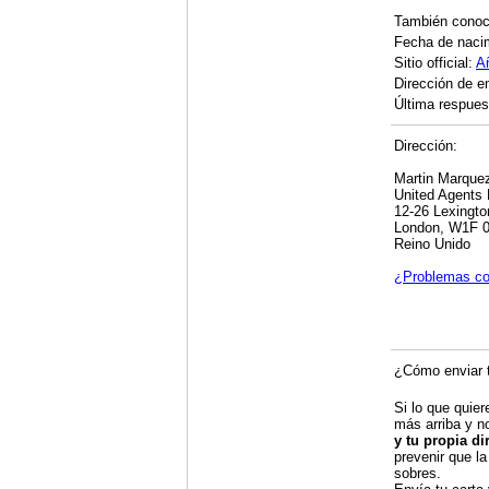
También cono
Fecha de naci
Sitio official:
A
Dirección de e
Última respuest
Dirección:
Martin Marque
United Agents 
12-26 Lexingto
London, W1F 
Reino Unido
¿Problemas co
¿Cómo enviar t
Si lo que quier
más arriba y n
y tu propia di
prevenir que la
sobres.