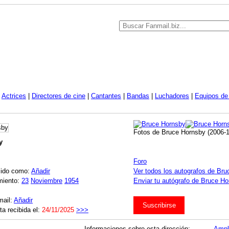
|
Actrices
|
Directores de cine
|
Cantantes
|
Bandas
|
Luchadores
|
Equipos de 
Fotos de Bruce Hornsby (2006-1
y
Foro
cido como:
Añadir
Ver todos los autografos de Br
miento:
23
Noviembre
1954
Enviar tu autógrafo de Bruce Ho
mail:
Añadir
Suscribirse
ta recibida el:
24/11/2025
>>>
Informaciones sobre esta dirección:
Ampl