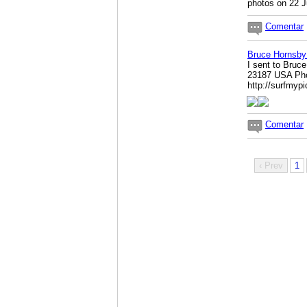
photos on 22 
Comentar
Bruce Hornsby
I sent to Bruc
23187 USA Pho
http://surfmy
Comentar
‹ Prev
1