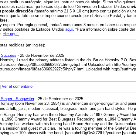
es es pedir un autógrafo, sigue las instrucciones de abajo. Si tan sólo quieres
o quieres nada más, ¡entonces deja de leer! Si vives en Estados Unidos
enví
u propia dirección
(tamaño mínimo 21.5 X 10 cm) junto con tu petición y una 
venir que la foto no se estropee cuando circule por el Servicio Postal, y tambi
bres.
 y espera. Por regla general, tardará como unos 3 meses en haber una respue
r sellos postales de Estados Unidos
aquí
. *Para información sobre coste del
os
clic aquí.
tas recibidas (en inglés):
y Success
- 25 de November de 2025
Hornsby. I used the primary address listed in the db. Bruce Hornsby P.O. B
pictures.com/image/0f8ae606692927c5/mgv5p.html
Uploaded with
http://surfm
ictures.com/image/0f8ae606692927c5/hpiy7.html
Uploaded with
http://surfmy
|
Ver el comentario
Singer - Songwriter
- 25 de September de 2025
Hornsby (born November 23, 1954) is an American singer-songwriter and piani
ions â folk, jazz, modern classical, bluegrass, rock, and jam band styles. 
he Range. Hornsby has won three Grammy Awards: a 1987 Grammy Award for 
, a 1990 Grammy Award for Best Bluegrass Recording, and a 1994 Grammy Aw
ornsby has worked with his touring band Bruce Hornsby and the Noisemakers,
 a session and guest musician. He was a touring member of the Grateful D
aying over 100 shows with the band.
[youtubebDgOwX72fLI[/youtube
[youtu