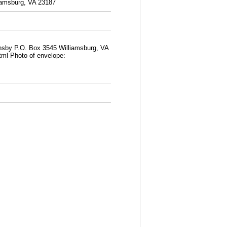
iamsburg, VA 23187
rnsby P.O. Box 3545 Williamsburg, VA
tml
Photo of envelope: