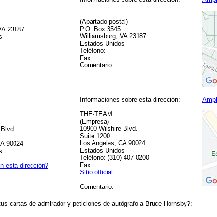
(Apartado postal)
P.O. Box 3545
 VA 23187
Williamsburg, VA 23187
s
Estados Unidos
Teléfono:
Fax:
Comentario:
Informaciones sobre esta dirección:
Ampl
THE·TEAM
(Empresa)
10900 Wilshire Blvd.
 Blvd.
Suite 1200
Los Angeles, CA 90024
CA 90024
Estados Unidos
s
Teléfono: (310) 407-0200
Fax:
n esta dirección?
Sitio official
Comentario:
us cartas de admirador y peticiones de autógrafo a Bruce Hornsby?: