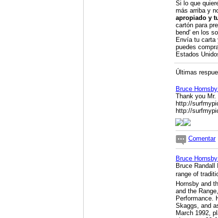
Si lo que quier
más arriba y n
apropiado y t
cartón para pre
bend' en los so
Envía tu carta
puedes compra
Estados Unid
Últimas respues
Bruce Hornsb
Thank you Mr. 
http://surfmy
http://surfmyp
Comentar
Bruce Hornsby 
Bruce Randall 
range of tradit
Hornsby and t
and the Range
Performance. H
Skaggs, and as
March 1992, pl