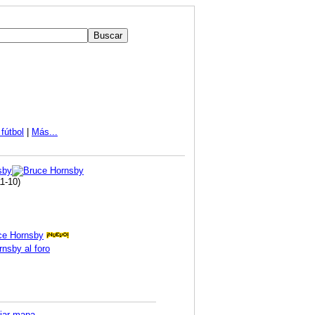
fútbol
|
Más...
1-10)
uce Hornsby
rnsby al foro
iar mapa