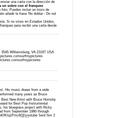
 enviar una carta con la dirección de
a un sobre con el franqueo
foto. Puedes incluir un trozo de
én añadir la frase 'No doblar - Do not
sta. Si no vives en Estados Unidos,
 franqueo para recibir una carta desde
ox 3545 Williamsburg, VA 23187 USA
ypictures.comsurfmypictures
pictures.comsurfmypictures
st. His music draws from a wide
He performed many years as Bruce
Best New Artist with Bruce Hornsby
ard for Best Pop Instrumental
 his bluegrass project with Ricky
ead from September 1990 through
beKfKIq1Pmc8Q[/youtube
Sent him 2