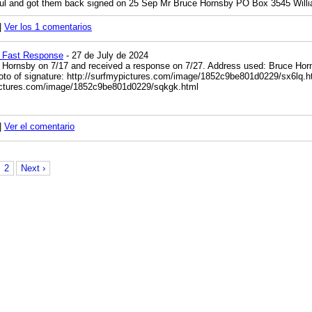
Jul and got them back signed on 25 Sep Mr Bruce Hornsby PO Box 3545 Will
|
Ver los 1 comentarios
 Fast Response
- 27 de July de 2024
e Hornsby on 7/17 and received a response on 7/27. Address used: Bruce Ho
to of signature:
http://surfmypictures.com/image/1852c9be801d0229/sx6lq.h
pictures.com/image/1852c9be801d0229/sqkgk.html
|
Ver el comentario
2
Next ›