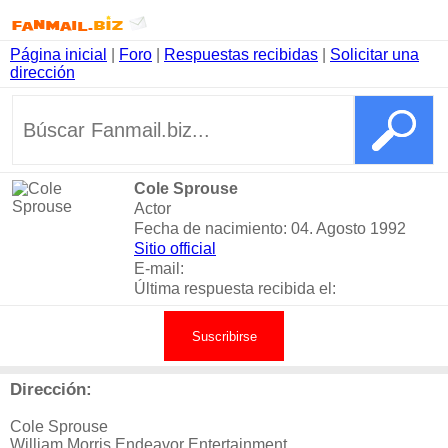
Página inicial
|
Foro
|
Respuestas recibidas
|
Solicitar una
dirección
Cole Sprouse
Actor
Fecha de nacimiento: 04. Agosto 1992
Sitio official
E-mail:
Última respuesta recibida el:
Suscribirse
Dirección:
Cole Sprouse
William Morris Endeavor Entertainment