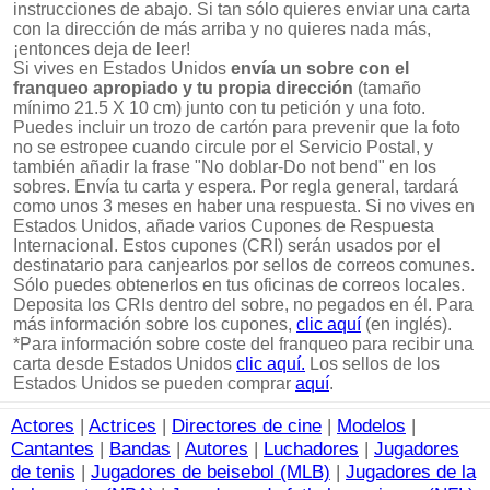
instrucciones de abajo. Si tan sólo quieres enviar una carta
con la dirección de más arriba y no quieres nada más,
¡entonces deja de leer!
Si vives en Estados Unidos
envía un sobre con el
franqueo apropiado y tu propia dirección
(tamaño
mínimo 21.5 X 10 cm) junto con tu petición y una foto.
Puedes incluir un trozo de cartón para prevenir que la foto
no se estropee cuando circule por el Servicio Postal, y
también añadir la frase "No doblar-Do not bend" en los
sobres. Envía tu carta y espera. Por regla general, tardará
como unos 3 meses en haber una respuesta. Si no vives en
Estados Unidos, añade varios Cupones de Respuesta
Internacional. Estos cupones (CRI) serán usados por el
destinatario para canjearlos por sellos de correos comunes.
Sólo puedes obtenerlos en tus oficinas de correos locales.
Deposita los CRIs dentro del sobre, no pegados en él. Para
más información sobre los cupones,
clic aquí
(en inglés).
*Para información sobre coste del franqueo para recibir una
carta desde Estados Unidos
clic aquí.
Los sellos de los
Estados Unidos se pueden comprar
aquí
.
Actores
|
Actrices
|
Directores de cine
|
Modelos
|
Cantantes
|
Bandas
|
Autores
|
Luchadores
|
Jugadores
de tenis
|
Jugadores de beisebol (MLB)
|
Jugadores de la