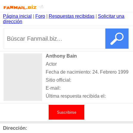
Página inicial
|
Foro
|
Respuestas recibidas
|
Solicitar una
dirección
Anthony Bain
Actor
Fecha de nacimiento: 24. Febrero 1999
Sitio official:
E-mail:
Última respuesta recibida el:
Suscribirse
Dirección: