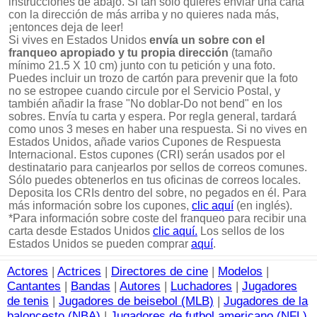
instrucciones de abajo. Si tan sólo quieres enviar una carta
con la dirección de más arriba y no quieres nada más,
¡entonces deja de leer!
Si vives en Estados Unidos
envía un sobre con el
franqueo apropiado y tu propia dirección
(tamaño
mínimo 21.5 X 10 cm) junto con tu petición y una foto.
Puedes incluir un trozo de cartón para prevenir que la foto
no se estropee cuando circule por el Servicio Postal, y
también añadir la frase "No doblar-Do not bend" en los
sobres. Envía tu carta y espera. Por regla general, tardará
como unos 3 meses en haber una respuesta. Si no vives en
Estados Unidos, añade varios Cupones de Respuesta
Internacional. Estos cupones (CRI) serán usados por el
destinatario para canjearlos por sellos de correos comunes.
Sólo puedes obtenerlos en tus oficinas de correos locales.
Deposita los CRIs dentro del sobre, no pegados en él. Para
más información sobre los cupones,
clic aquí
(en inglés).
*Para información sobre coste del franqueo para recibir una
carta desde Estados Unidos
clic aquí.
Los sellos de los
Estados Unidos se pueden comprar
aquí
.
Actores
|
Actrices
|
Directores de cine
|
Modelos
|
Cantantes
|
Bandas
|
Autores
|
Luchadores
|
Jugadores
de tenis
|
Jugadores de beisebol (MLB)
|
Jugadores de la
baloncesto (NBA)
|
Jugadores de futbol americano (NFL)