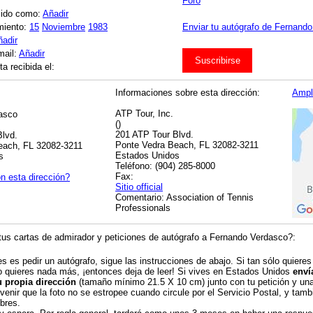
Foro
cido como:
Añadir
miento:
15
Noviembre
1983
Enviar tu autógrafo de Fernando
ñadir
mail:
Añadir
Suscribirse
a recibida el:
Informaciones sobre esta dirección:
Ampl
ATP Tour, Inc.
asco
()
201 ATP Tour Blvd.
Blvd.
Ponte Vedra Beach, FL 32082-3211
each, FL 32082-3211
Estados Unidos
s
Teléfono: (904) 285-8000
Fax:
n esta dirección?
Sitio official
Comentario: Association of Tennis
Professionals
us cartas de admirador y peticiones de autógrafo a Fernando Verdasco?:
es es pedir un autógrafo, sigue las instrucciones de abajo. Si tan sólo quieres
o quieres nada más, ¡entonces deja de leer! Si vives en Estados Unidos
enví
u propia dirección
(tamaño mínimo 21.5 X 10 cm) junto con tu petición y una 
venir que la foto no se estropee cuando circule por el Servicio Postal, y tambi
bres.