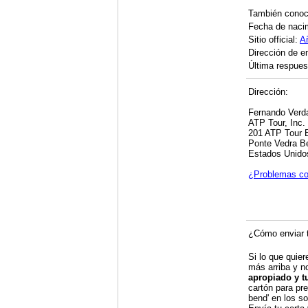
También cono
Fecha de naci
Sitio official:
A
Dirección de e
Última respuest
Dirección:
Fernando Verd
ATP Tour, Inc.
201 ATP Tour 
Ponte Vedra B
Estados Unido
¿Problemas co
¿Cómo enviar t
Si lo que quier
más arriba y n
apropiado y t
cartón para pre
bend' en los so