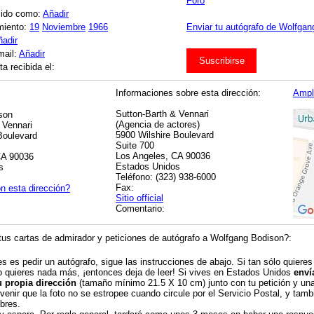
Foro
cido como:
Añadir
miento:
19
Noviembre
1966
Enviar tu autógrafo de Wolfgan
ñadir
mail:
Añadir
Suscribirse
a recibida el:
Informaciones sobre esta dirección:
Ampl
Sutton-Barth & Vennari
son
(Agencia de actores)
 Vennari
5900 Wilshire Boulevard
Boulevard
Suite 700
Los Angeles, CA 90036
CA 90036
Estados Unidos
s
Teléfono: (323) 938-6000
Fax:
n esta dirección?
Sitio official
Comentario:
us cartas de admirador y peticiones de autógrafo a Wolfgang Bodison?:
es es pedir un autógrafo, sigue las instrucciones de abajo. Si tan sólo quieres
o quieres nada más, ¡entonces deja de leer! Si vives en Estados Unidos
enví
u propia dirección
(tamaño mínimo 21.5 X 10 cm) junto con tu petición y una 
venir que la foto no se estropee cuando circule por el Servicio Postal, y tambi
bres.