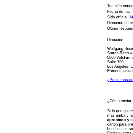
También cono
Fecha de naci
Sitio official:
A
Dirección de e
Última respuest
Dirección:
Wolfgang Bodi
Sutton-Barth &
5900 Wilshire 
Suite 700
Los Angeles, 
Estados Unido
¿Problemas co
¿Cómo enviar t
Si lo que quier
más arriba y n
apropiado y t
cartón para pre
bend' en los so