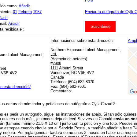
Foro
cido como:
Añadir
miento:
01
Febrero
1957
Enviar tu autógrafo de Cylk C
ñadir
mail:
Añadir
Suscribirse
a recibida el:
Informaciones sobre esta dirección:
Ampl
Northern Exposure Talent Management,
Ltd.
sure Talent Management,
(Agencia de actores)
#2808
1111 Alberni Street
reet
Vancouver, BC V6E 4V2
C V6E 4V2
Canadá
Teléfono: (604) 682-8070
Fax: (604) 682-7601
n esta dirección?
Comentario:
us cartas de admirador y peticiones de autógrafo a Cylk Cozart?:
es es pedir un autógrafo, sigue las instrucciones de abajo. Si tan sólo quieres
o quieres nada más, ¡entonces deja de leer! Si vives en Canadá
envía un sob
ión
(tamaño mínimo 21.5 X 10 cm) junto con tu petición y una foto. Puedes inc
se estropee cuando circule por el Servicio Postal, y también añadir la frase 'N
 y espera. Por regla general, tardará como unos 3 meses en haber una respu