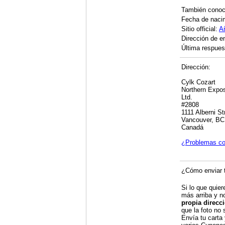
También cono
Fecha de naci
Sitio official:
A
Dirección de e
Última respuest
Dirección:
Cylk Cozart
Northern Expo
Ltd.
#2808
1111 Alberni St
Vancouver, B
Canadá
¿Problemas co
¿Cómo enviar t
Si lo que quier
más arriba y n
propia direcc
que la foto no 
Envía tu carta