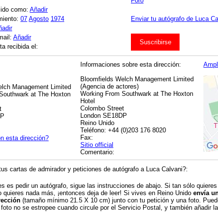
Foro
cido como:
Añadir
miento:
07
Agosto
1974
Enviar tu autógrafo de Luca Cal
ñadir
mail:
Añadir
Suscribirse
a recibida el:
Informaciones sobre esta dirección:
Ampl
Bloomfields Welch Management Limited
(Agencia de actores)
elch Management Limited
Working From Southwark at The Hoxton
Southwark at The Hoxton
Hotel
Colombo Street
t
London SE18DP
DP
Reino Unido
Teléfono: +44 (0)203 176 8020
Fax:
n esta dirección?
Sitio official
Comentario:
us cartas de admirador y peticiones de autógrafo a Luca Calvani?:
es es pedir un autógrafo, sigue las instrucciones de abajo. Si tan sólo quieres
o quieres nada más, ¡entonces deja de leer! Si vives en Reino Unido
envía u
rección
(tamaño mínimo 21.5 X 10 cm) junto con tu petición y una foto. Puede
 foto no se estropee cuando circule por el Servicio Postal, y también añadir la