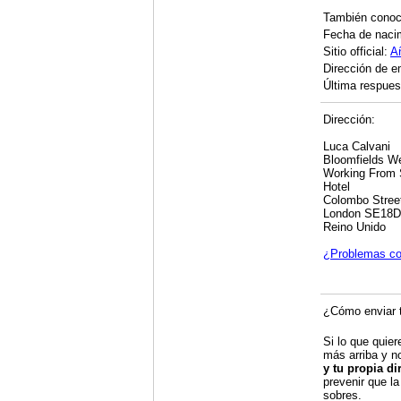
También cono
Fecha de naci
Sitio official:
A
Dirección de e
Última respuest
Dirección:
Luca Calvani
Bloomfields W
Working From 
Hotel
Colombo Stree
London SE18
Reino Unido
¿Problemas co
¿Cómo enviar t
Si lo que quier
más arriba y n
y tu propia di
prevenir que la
sobres.