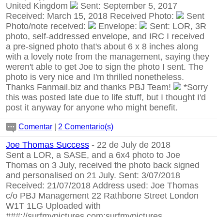
United Kingdom
Sent: September 5, 2017
Received: March 15, 2018 Received Photo:
Sent
Photo/note received:
Envelope:
Sent: LOR, 3R
photo, self-addressed envelope, and IRC I received
a pre-signed photo that's about 6 x 8 inches along
with a lovely note from the management, saying they
weren't able to get Joe to sign the photo I sent. The
photo is very nice and I'm thrilled nonetheless.
Thanks Fanmail.biz and thanks PBJ Team!
*Sorry
this was posted late due to life stuff, but I thought I'd
post it anyway for anyone who might benefit.
Comentar
|
2 Comentario(s)
Joe Thomas Success
- 22 de July de 2018
Sent a LOR, a SASE, and a 6x4 photo to Joe
Thomas on 3 July, received the photo back signed
and personalised on 21 July. Sent: 3/07/2018
Received: 21/07/2018 Address used: Joe Thomas
c/o PBJ Management 22 Rathbone Street London
W1T 1LG Uploaded with
###://surfmypictures.com:surfmypictures