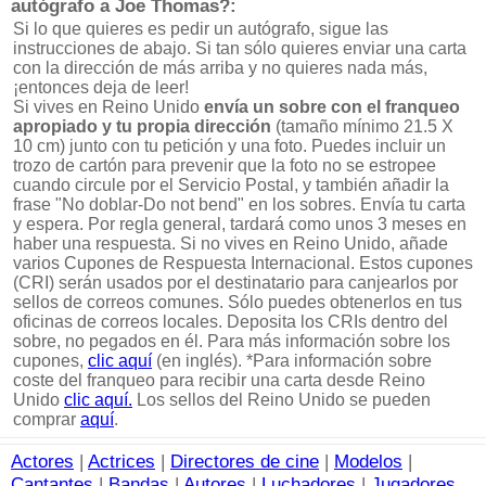
autógrafo a Joe Thomas?:
Si lo que quieres es pedir un autógrafo, sigue las
instrucciones de abajo. Si tan sólo quieres enviar una carta
con la dirección de más arriba y no quieres nada más,
¡entonces deja de leer!
Si vives en Reino Unido
envía un sobre con el franqueo
apropiado y tu propia dirección
(tamaño mínimo 21.5 X
10 cm) junto con tu petición y una foto. Puedes incluir un
trozo de cartón para prevenir que la foto no se estropee
cuando circule por el Servicio Postal, y también añadir la
frase "No doblar-Do not bend" en los sobres. Envía tu carta
y espera. Por regla general, tardará como unos 3 meses en
haber una respuesta. Si no vives en Reino Unido, añade
varios Cupones de Respuesta Internacional. Estos cupones
(CRI) serán usados por el destinatario para canjearlos por
sellos de correos comunes. Sólo puedes obtenerlos en tus
oficinas de correos locales. Deposita los CRIs dentro del
sobre, no pegados en él. Para más información sobre los
cupones,
clic aquí
(en inglés). *Para información sobre
coste del franqueo para recibir una carta desde Reino
Unido
clic aquí.
Los sellos del Reino Unido se pueden
comprar
aquí
.
Actores
|
Actrices
|
Directores de cine
|
Modelos
|
Cantantes
|
Bandas
|
Autores
|
Luchadores
|
Jugadores