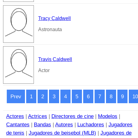
Tracy Caldwell
Astronauta
Travis Caldwell
Actor
Prev
1
2
3
4
5
6
7
8
9
10
Actores
|
Actrices
|
Directores de cine
|
Modelos
|
Cantantes
|
Bandas
|
Autores
|
Luchadores
|
Jugadores
de tenis
|
Jugadores de beisebol (MLB)
|
Jugadores de