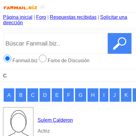
Página inicial
|
Foro
|
Respuestas recibidas
|
Solicitar una
dirección
Fanmail.biz
Foros de Discusión
C
A
B
C
D
E
F
G
H
I
J
K
Sulem Calderon
Actriz