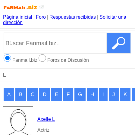
Página inicial
|
Foro
|
Respuestas recibidas
|
Solicitar una
dirección
Fanmail.biz
Foros de Discusión
L
A
B
C
D
E
F
G
H
I
J
K
Axelle L
Actriz