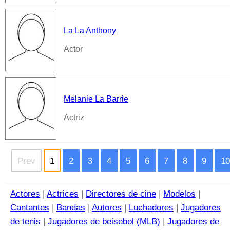
La La Anthony
Actor
Melanie La Barrie
Actriz
Prev
1
2
3
4
5
6
7
8
9
10
Actores
|
Actrices
|
Directores de cine
|
Modelos
|
Cantantes
|
Bandas
|
Autores
|
Luchadores
|
Jugadores
de tenis
|
Jugadores de beisebol (MLB)
|
Jugadores de