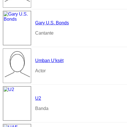
Gary U.S. Bonds
Cantante
Umban U'ksët
Actor
U2
Banda