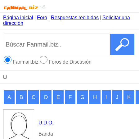
Página inicial
|
Foro
|
Respuestas recibidas
|
Solicitar una
dirección
Fanmail.biz
Foros de Discusión
U
A
B
C
D
E
F
G
H
I
J
K
U.D.O.
Banda