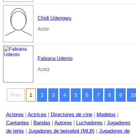
Chidi Udengwu
Actor
Fabiana Udenio
Actriz
Prev
1
2
3
4
5
6
7
8
9
10
Actores
|
Actrices
|
Directores de cine
|
Modelos
|
Cantantes
|
Bandas
|
Autores
|
Luchadores
|
Jugadores
de tenis
|
Jugadores de beisebol (MLB)
|
Jugadores de