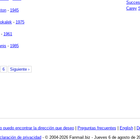
Succes
Carey
ston
-
1945
okalek
-
1975
-
1961
unis
-
1985
6
Siguiente ›
o puedo encontrar la dirección que deseo
|
Preguntas frecuentes
|
English
|
D
claración de privacidad
- © 2004-2026 Fanmail.biz - Jueves 6 de agosto de 2