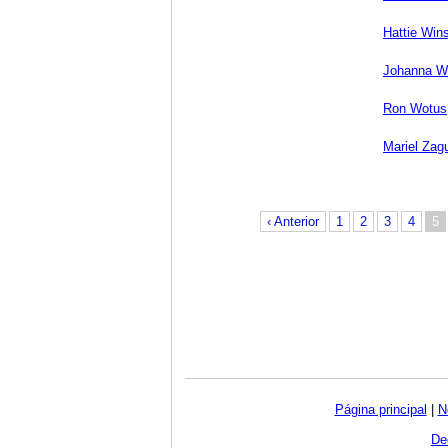
Hattie Win
Johanna W
Ron Wotus
Mariel Zag
‹ Anterior
1
2
3
4
5
Página principal
|
N
De