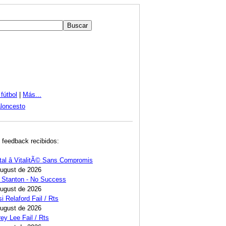
fútbol
|
Más...
loncesto
 feedback recibidos:
tal â VitalitÃ© Sans Compromis
August de 2026
 Stanton - No Success
August de 2026
i Relaford Fail / Rts
August de 2026
ey Lee Fail / Rts