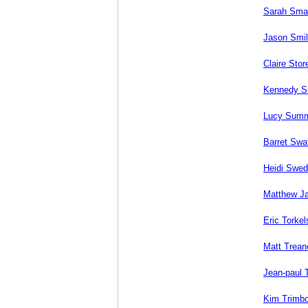
Sarah Sma
Jason Smil
Claire Stor
Kennedy 
Lucy Sum
Barret Swa
Heidi Swed
Matthew J
Eric Torke
Matt Trean
Jean-paul T
Kim Trimb