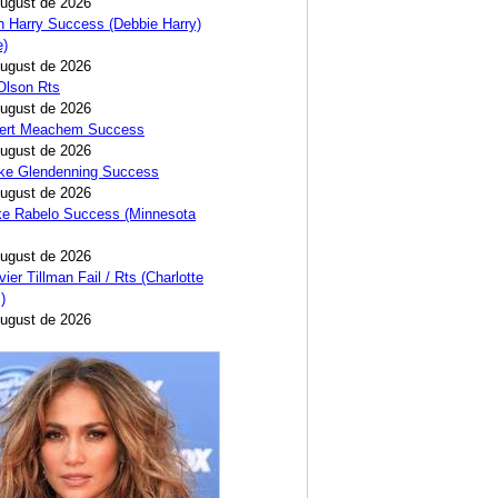
August de 2026
 Harry Success (Debbie Harry)
e)
August de 2026
 Olson Rts
August de 2026
bert Meachem Success
August de 2026
ike Glendenning Success
August de 2026
ke Rabelo Success (Minnesota
August de 2026
ier Tillman Fail / Rts (Charlotte
)
August de 2026