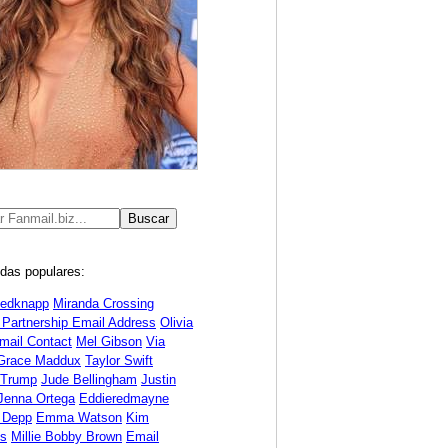
das populares:
Redknapp
Miranda Crossing
 Partnership Email Address
Olivia
mail Contact
Mel Gibson
Via
Grace Maddux
Taylor Swift
 Trump
Jude Bellingham
Justin
Jenna Ortega
Eddieredmayne
 Depp
Emma Watson
Kim
ds
Millie Bobby Brown
Email