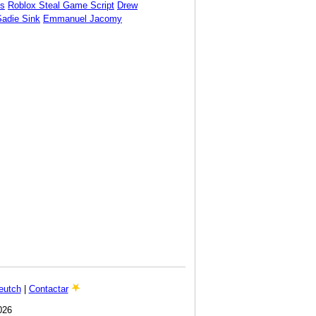
s
Roblox Steal Game Script
Drew
Sadie Sink
Emmanuel Jacomy
eutch
|
Contactar
026