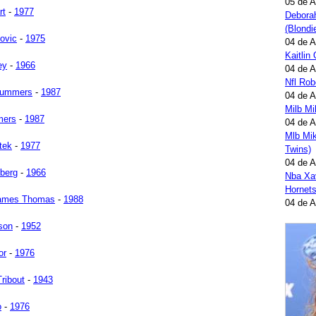
05 de 
rt
-
1977
Deborah
(Blondi
ovic
-
1975
04 de 
Kaitlin
ey
-
1966
04 de 
Nfl Ro
Summers
-
1987
04 de 
Milb M
mers
-
1987
04 de 
Mlb Mi
tek
-
1977
Twins)
04 de 
berg
-
1966
Nba Xav
Hornets
ames Thomas
-
1988
04 de 
lson
-
1952
or
-
1976
ribout
-
1943
o
-
1976