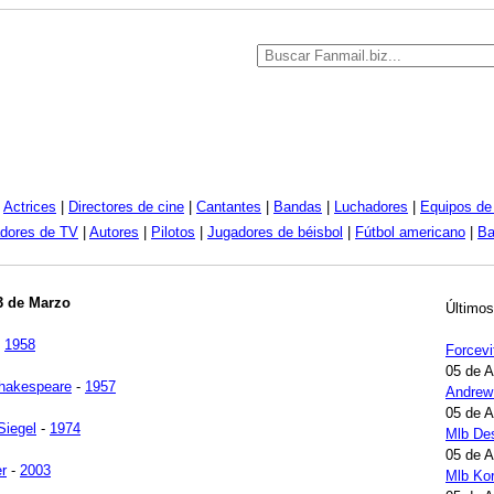
|
Actrices
|
Directores de cine
|
Cantantes
|
Bandas
|
Luchadores
|
Equipos de 
dores de TV
|
Autores
|
Pilotos
|
Jugadores de béisbol
|
Fútbol americano
|
Ba
3 de Marzo
Últimos
-
1958
Forcevi
05 de 
hakespeare
-
1957
Andrew
05 de 
Siegel
-
1974
Mlb Des
05 de 
er
-
2003
Mlb Kor