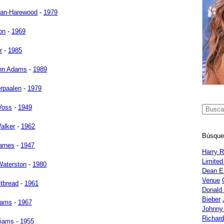
man-Harewood
-
1979
on
-
1969
r
-
1985
hn Adams
-
1989
rpaalen
-
1979
Voss
-
1949
alker
-
1962
Búsque
arnes
-
1947
Harry 
Limited
Waterston
-
1980
Dean E
Venue
tbread
-
1961
Donald
Bieber
liams
-
1967
Johnny
Richar
liams
-
1955