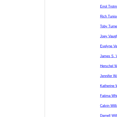
Errol Trot
Rich Tunis
Toby Turne
Joey Vaug
Evelyne Ve
James S. 
Herschel W
Jennifer W
Katherine 
Fatima Whi
Calvin Wil
Darnell Wil