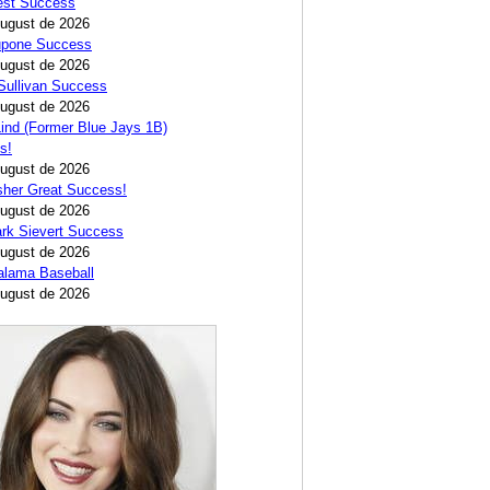
est Success
August de 2026
Lupone Success
August de 2026
Sullivan Success
August de 2026
ind (Former Blue Jays 1B)
s!
August de 2026
sher Great Success!
August de 2026
rk Sievert Success
August de 2026
alama Baseball
August de 2026