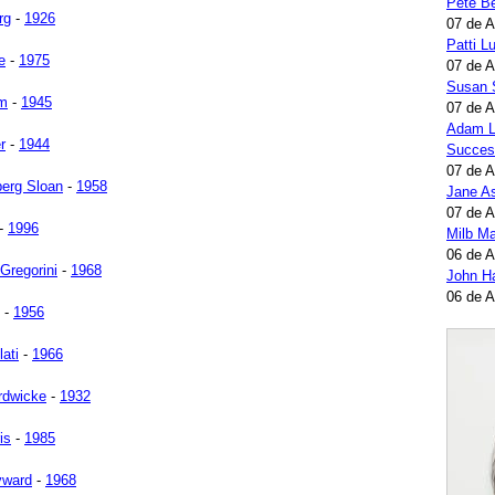
Pete B
rg
-
1926
07 de 
Patti 
e
-
1975
07 de 
Susan 
am
-
1945
07 de 
Adam L
r
-
1944
Succes
07 de 
berg Sloan
-
1958
Jane A
07 de 
-
1996
Milb Ma
06 de 
Gregorini
-
1968
John H
06 de 
-
1956
ati
-
1966
rdwicke
-
1932
is
-
1985
yward
-
1968