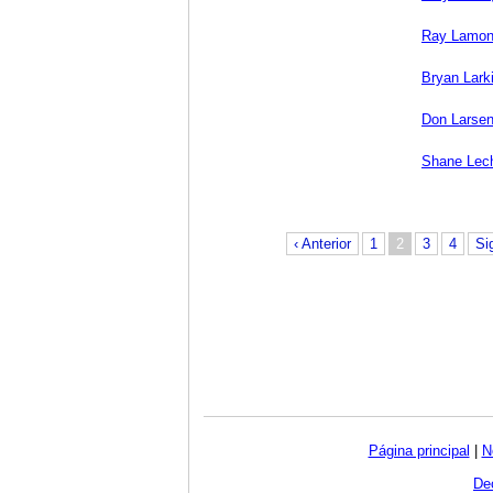
Ray Lamon
Bryan Lark
Don Larse
Shane Lech
‹ Anterior
1
2
3
4
Si
Página principal
|
N
Dec