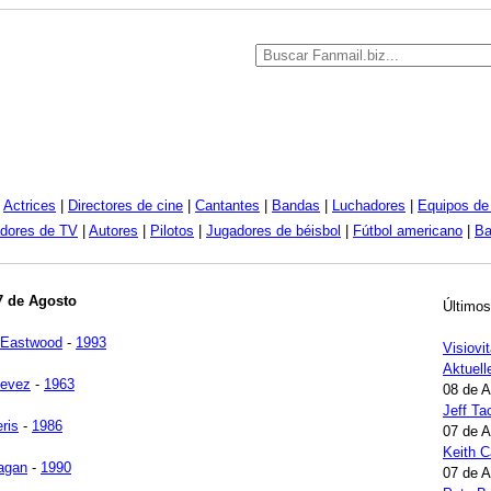
|
Actrices
|
Directores de cine
|
Cantantes
|
Bandas
|
Luchadores
|
Equipos de 
dores de TV
|
Autores
|
Pilotos
|
Jugadores de béisbol
|
Fútbol americano
|
Ba
7 de Agosto
Últimos
 Eastwood
-
1993
Visiovi
Aktuell
evez
-
1963
08 de 
Jeff Ta
ris
-
1986
07 de 
Keith 
agan
-
1990
07 de 