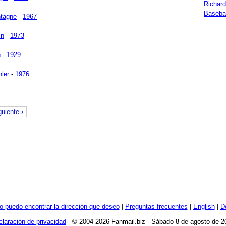
Richar
Basebal
tagne
-
1967
in
-
1973
n
-
1929
ler
-
1976
guiente ›
o puedo encontrar la dirección que deseo
|
Preguntas frecuentes
|
English
|
D
laración de privacidad
- © 2004-2026 Fanmail.biz - Sábado 8 de agosto de 2