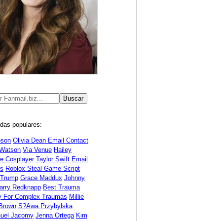
das populares:
bson
Olivia Dean Email Contact
Watson
Via Venue
Hailey
ne Cosplayer
Taylor Swift
Email
s
Roblox Steal Game Script
 Trump
Grace Maddux
Johnny
arry Redknapp
Best Trauma
y For Complex Traumas
Millie
Brown
S?awa Przybylska
uel Jacomy
Jenna Ortega
Kim