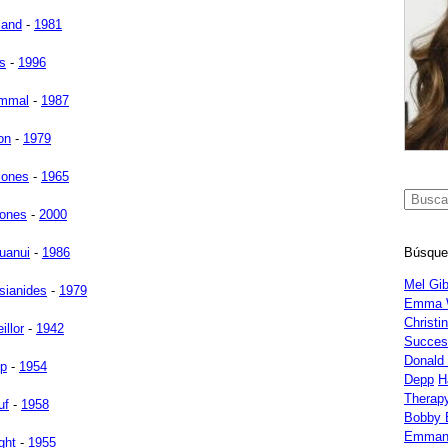
land
-
1981
s
-
1996
ammal
-
1987
on
-
1979
iones
-
1965
Jones
-
2000
Búsque
uanui
-
1986
Mel Gi
sianides
-
1979
Emma 
Christi
illor
-
1942
Succes
Donald
p
-
1954
Depp
H
Therap
uf
-
1958
Bobby 
Emman
ght
-
1955