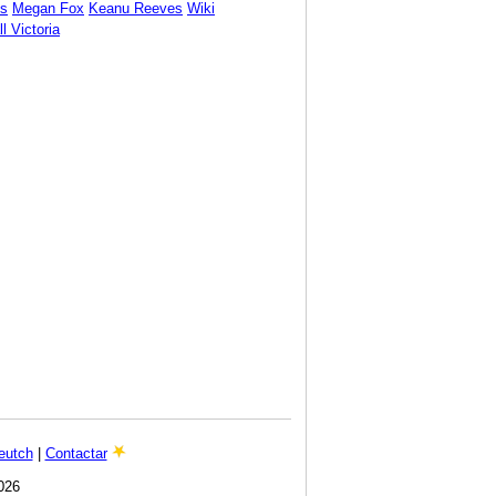
ds
Megan Fox
Keanu Reeves
Wiki
l Victoria
eutch
|
Contactar
026