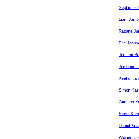
Sophie Hol
Liam Jame
Razane J
Eric Johns
Jon Jon Br
Jordanne 
Keahu Kah
Simon Kas
Garrison Ke
Steve Kem
Daniel Kna
Wayne Kni