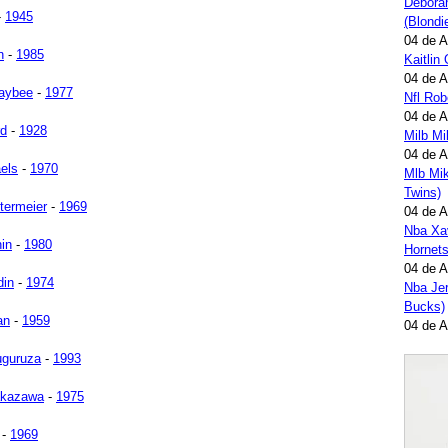
Deborah
-
1945
(Blondi
04 de 
n
-
1985
Kaitlin
04 de 
aybee
-
1977
Nfl Ro
04 de 
rd
-
1928
Milb M
04 de 
aels
-
1970
Mlb Mi
Twins)
termeier
-
1969
04 de 
Nba Xav
in
-
1980
Hornets
04 de 
din
-
1974
Nba Jer
Bucks)
an
-
1959
04 de 
uguruza
-
1993
akazawa
-
1975
-
1969