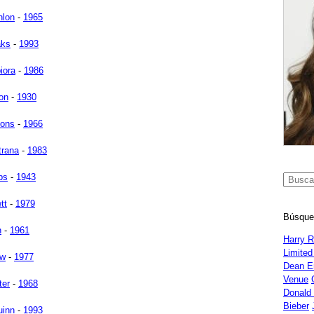
nlon
-
1965
aks
-
1993
iora
-
1986
on
-
1930
sons
-
1966
trana
-
1983
ps
-
1943
tt
-
1979
Búsque
n
-
1961
Harry 
Limited
ow
-
1977
Dean E
Venue
ter
-
1968
Donald
Bieber
uinn
-
1993