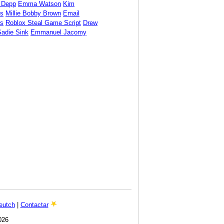
 Depp
Emma Watson
Kim
ds
Millie Bobby Brown
Email
s
Roblox Steal Game Script
Drew
Sadie Sink
Emmanuel Jacomy
eutch
|
Contactar
026