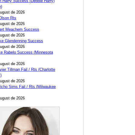
 Harry Success (Debbie Harry)
e)
August de 2026
 Olson Rts
August de 2026
bert Meachem Success
August de 2026
ike Glendenning Success
August de 2026
ke Rabelo Success (Minnesota
August de 2026
ier Tillman Fail / Rts (Charlotte
)
August de 2026
icho Sims Fail / Rts (Milwaukee
August de 2026