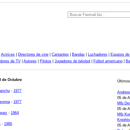
|
Actrices
|
Directores de cine
|
Cantantes
|
Bandas
|
Luchadores
|
Equipos de 
dores de TV
|
Autores
|
Pilotos
|
Jugadores de béisbol
|
Fútbol americano
|
Ba
8 de Octubre
Últimos
anchu
-
1977
Andrew
05 de 
aronna
-
1977
Mlb Des
05 de 
quez
-
1964
Mlb Kor
Knights
s
-
1985
05 de 