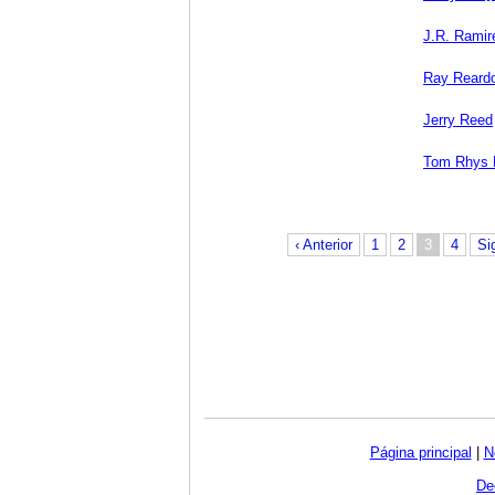
J.R. Ramir
Ray Reard
Jerry Reed
Tom Rhys H
‹ Anterior
1
2
3
4
Si
Página principal
|
N
De