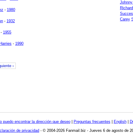
Johnny
Richar
ez
-
1980
Succes
Carey
on
-
1932
-
1955
arries
-
1990
guiente ›
o puedo encontrar la dirección que deseo
|
Preguntas frecuentes
|
English
|
D
claración de privacidad
- © 2004-2026 Fanmail.biz - Jueves 6 de agosto de 2