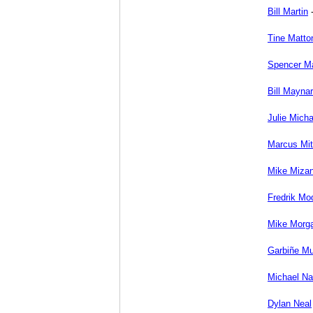
Bill Martin
Tine Matto
Spencer M
Bill Mayna
Julie Mich
Marcus Mit
Mike Mizan
Fredrik Mo
Mike Morg
Garbiñe M
Michael N
Dylan Neal