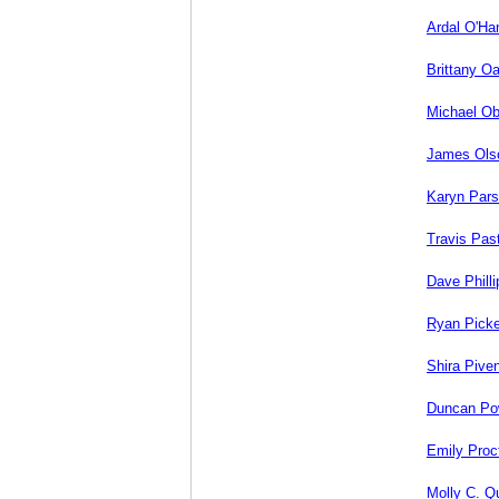
Ardal O'Ha
Brittany O
Michael Ob
James Ols
Karyn Par
Travis Pas
Dave Philli
Ryan Picke
Shira Pive
Duncan P
Emily Proc
Molly C. Q