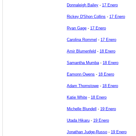
Donnaleigh Bailey
-
17 Enero
Rickey D'Shon Collins
-
17 Enero
Ryan Gage
-
17 Enero
Carolina Rommel
-
17 Enero
Amir Blumenfeld
-
18 Enero
Samantha Mumba
-
18 Enero
Eamonn Owens
-
18 Enero
Adam Thornstowe
-
18 Enero
Katie White
-
18 Enero
Michelle Blundell
-
19 Enero
Utada Hikaru
-
19 Enero
Jonathan Judge-Russo
-
19 Enero