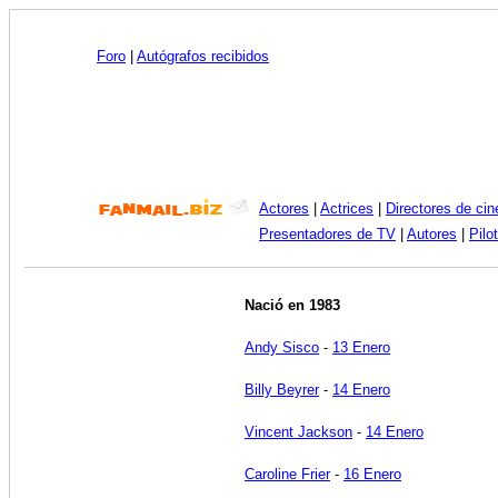
Foro
|
Autógrafos recibidos
Actores
|
Actrices
|
Directores de cin
Presentadores de TV
|
Autores
|
Pilo
Nació en 1983
Andy Sisco
-
13 Enero
Billy Beyrer
-
14 Enero
Vincent Jackson
-
14 Enero
Caroline Frier
-
16 Enero