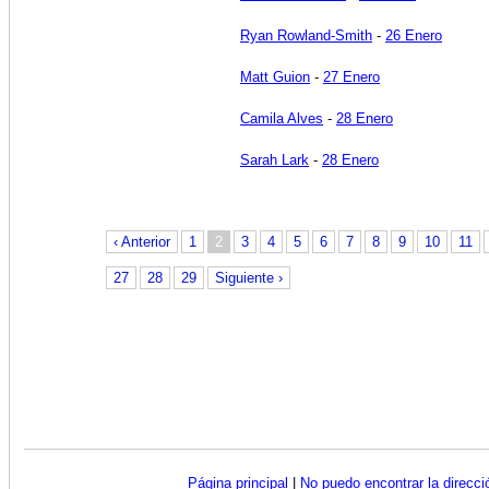
Ryan Rowland-Smith
-
26 Enero
Matt Guion
-
27 Enero
Camila Alves
-
28 Enero
Sarah Lark
-
28 Enero
‹ Anterior
1
2
3
4
5
6
7
8
9
10
11
27
28
29
Siguiente ›
Página principal
|
No puedo encontrar la direcc