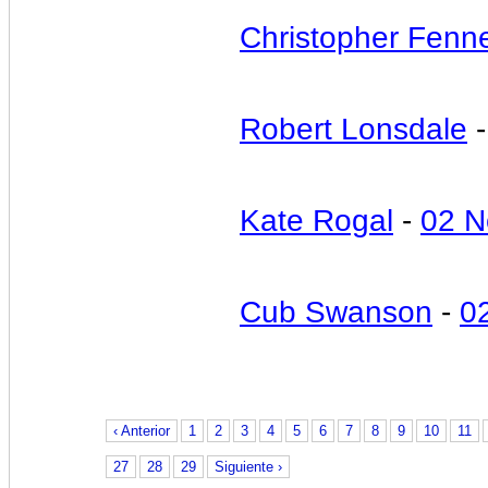
Christopher Fenne
Robert Lonsdale
Kate Rogal
-
02 N
Cub Swanson
-
0
‹ Anterior
1
2
3
4
5
6
7
8
9
10
11
27
28
29
Siguiente ›