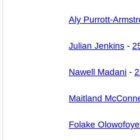
Aly Purrott-Armst
Julian Jenkins
-
2
Nawell Madani
-
2
Maitland McConne
Folake Olowofoy