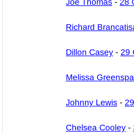
Joe Thomas
-
28 
Richard Brancati
Dillon Casey
-
29 
Melissa Greensp
Johnny Lewis
-
29
Chelsea Cooley
-