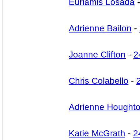
Euriamis Losada
Adrienne Bailon
-
Joanne Clifton
-
2
Chris Colabello
-
Adrienne Hought
Katie McGrath
-
2