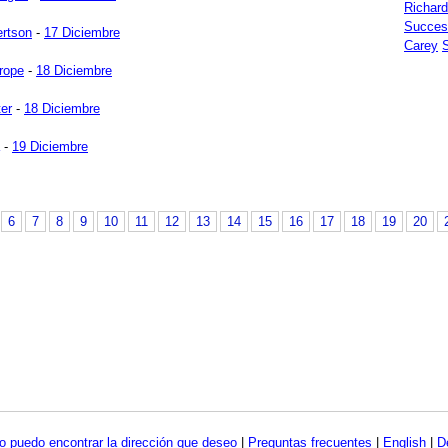
Richar
Succes
rtson
-
17 Diciembre
Carey
trope
-
18 Diciembre
ter
-
18 Diciembre
-
19 Diciembre
6
7
8
9
10
11
12
13
14
15
16
17
18
19
20
o puedo encontrar la dirección que deseo
|
Preguntas frecuentes
|
English
|
D