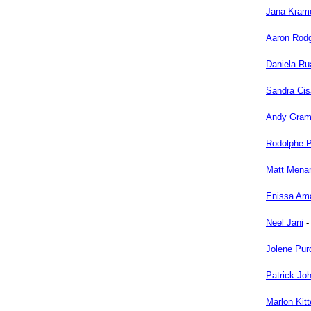
Jana Kram
Aaron Rod
Daniela Ru
Sandra Cis
Andy Gra
Rodolphe P
Matt Mena
Enissa Am
Neel Jani
Jolene Pur
Patrick Jo
Marlon Kitt