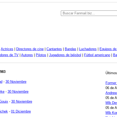
|
Actrices
|
Directores de cine
|
Cantantes
|
Bandas
|
Luchadores
|
Equipos de 
dores de TV
|
Autores
|
Pilotos
|
Jugadores de béisbol
|
Fútbol americano
|
Ba
1983
Últimos
ud
-
30 Noviembre
Former
06 de 
rke
-
30 Noviembre
Andrew
05 de 
Gouix
-
30 Noviembre
Mlb Des
05 de 
richek
-
01 Diciembre
Mlb Kor