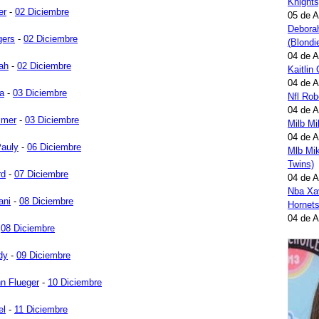
Knights
er
-
02 Diciembre
05 de 
Deborah
gers
-
02 Diciembre
(Blondi
04 de 
ah
-
02 Diciembre
Kaitlin
04 de 
a
-
03 Diciembre
Nfl Ro
04 de 
mmer
-
03 Diciembre
Milb M
04 de 
auly
-
06 Diciembre
Mlb Mi
Twins)
rd
-
07 Diciembre
04 de 
Nba Xav
ani
-
08 Diciembre
Hornets
04 de 
-
08 Diciembre
dy
-
09 Diciembre
hn Flueger
-
10 Diciembre
el
-
11 Diciembre