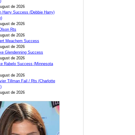
)
August de 2026
 Harry Success (Debbie Harry)
e)
August de 2026
 Olson Rts
August de 2026
bert Meachem Success
August de 2026
ike Glendenning Success
August de 2026
ke Rabelo Success (Minnesota
August de 2026
ier Tillman Fail / Rts (Charlotte
)
August de 2026