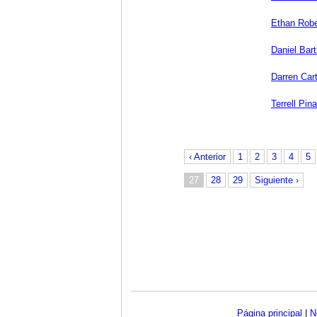
Ethan Robe
Daniel Bar
Darren Car
Terrell Pina
‹ Anterior
1
2
3
4
5
27
28
29
Siguiente ›
Página principal
|
N