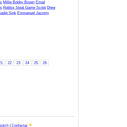
ds
Millie Bobby Brown
Email
s
Roblox Steal Game Script
Drew
Sadie Sink
Emmanuel Jacomy
21
22
23
24
25
26
eutch
|
Contactar