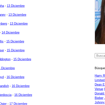
bha
-
13 Diciembre
aney
-
13 Diciembre
nberg
-
13 Diciembre
-
14 Diciembre
lis
-
15 Diciembre
ser
-
15 Diciembre
ddington
-
15 Diciembre
Búsque
 Diciembre
Harry 
oyd
-
16 Diciembre
Limited
Dean E
andish
-
16 Diciembre
Venue
Donald
Verdoscia
-
16 Diciembre
Bieber
Johnny
Ogier
-
17 Diciembre