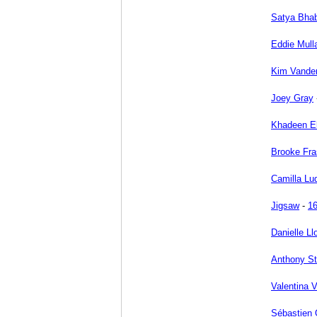
Satya Bha
Eddie Mull
Kim Vande
Joey Gray
Khadeen El
Brooke Fra
Camilla Lu
Jigsaw
-
16
Danielle Ll
Anthony St
Valentina 
Sébastien 