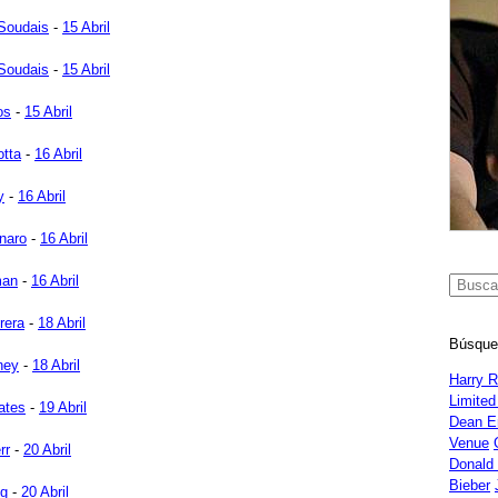
Soudais
-
15 Abril
Soudais
-
15 Abril
os
-
15 Abril
tta
-
16 Abril
y
-
16 Abril
unaro
-
16 Abril
man
-
16 Abril
rera
-
18 Abril
Búsque
ney
-
18 Abril
Harry 
Limited
ates
-
19 Abril
Dean E
Venue
rr
-
20 Abril
Donald
Bieber
ng
-
20 Abril