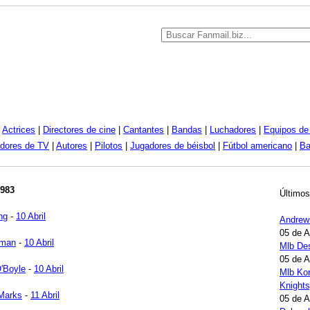
|
Actrices
|
Directores de cine
|
Cantantes
|
Bandas
|
Luchadores
|
Equipos de 
dores de TV
|
Autores
|
Pilotos
|
Jugadores de béisbol
|
Fútbol americano
|
Ba
1983
Últimos
ng
-
10 Abril
Andrew
05 de 
iman
-
10 Abril
Mlb Des
05 de 
'Boyle
-
10 Abril
Mlb Kor
Knights
Marks
-
11 Abril
05 de 