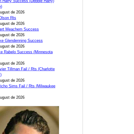
 Harry Success (Debbie Harry)
e)
August de 2026
 Olson Rts
August de 2026
bert Meachem Success
August de 2026
ike Glendenning Success
August de 2026
ke Rabelo Success (Minnesota
August de 2026
ier Tillman Fail / Rts (Charlotte
)
August de 2026
icho Sims Fail / Rts (Milwaukee
August de 2026