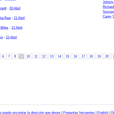
Johnny
Richar
stedt
-
20 Abril
Succes
Carey
ha-Raw
-
21 Abril
 Miles
-
21 Abril
lie
-
22 Abril
6
7
8
9
10
11
12
13
14
15
16
17
18
19
20
o puedo encontrar la dirección que deseo
|
Preguntas frecuentes
|
English
|
D