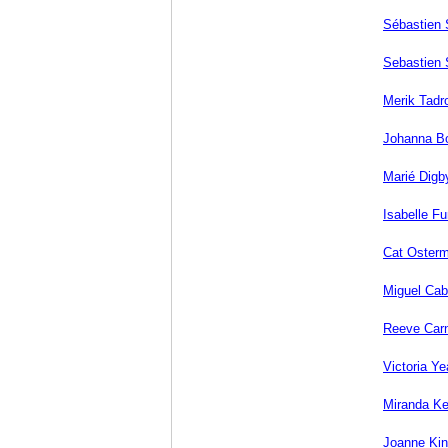
Sébastien 
Sebastien 
Merik Tadr
Johanna Bo
Marié Digb
Isabelle F
Cat Oster
Miguel Cab
Reeve Car
Victoria Ye
Miranda Ke
Joanne Ki