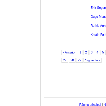
Erik Seger
Gugu Mbat
Ruthie Ann
Kristin Fair
‹ Anterior
1
2
3
4
5
27
28
29
Siguiente ›
Página principal
|
N