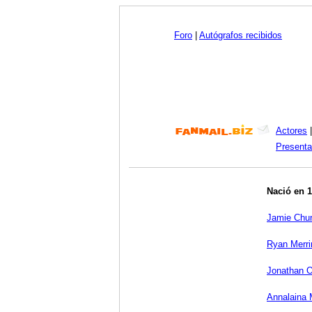
Foro
|
Autógrafos recibidos
Actores
Presenta
Nació en 
Jamie Chu
Ryan Merr
Jonathan O
Annalaina 