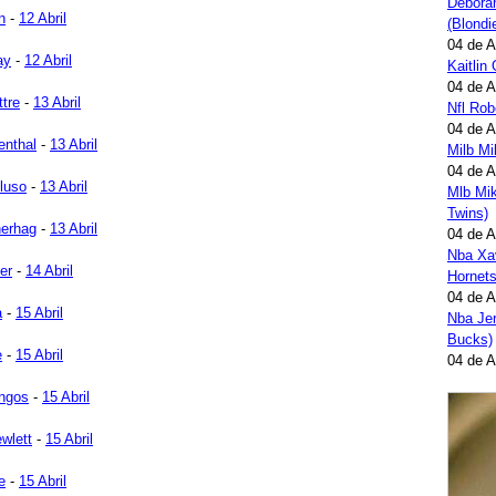
Deborah
n
-
12 Abril
(Blondi
04 de 
ay
-
12 Abril
Kaitlin
04 de 
ttre
-
13 Abril
Nfl Ro
04 de 
enthal
-
13 Abril
Milb M
04 de 
luso
-
13 Abril
Mlb Mi
Twins)
herhag
-
13 Abril
04 de 
Nba Xav
er
-
14 Abril
Hornets
04 de 
a
-
15 Abril
Nba Jer
Bucks)
e
-
15 Abril
04 de 
ngos
-
15 Abril
wlett
-
15 Abril
e
-
15 Abril