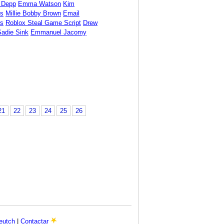
 Depp
Emma Watson
Kim
ds
Millie Bobby Brown
Email
s
Roblox Steal Game Script
Drew
Sadie Sink
Emmanuel Jacomy
21
22
23
24
25
26
eutch
|
Contactar