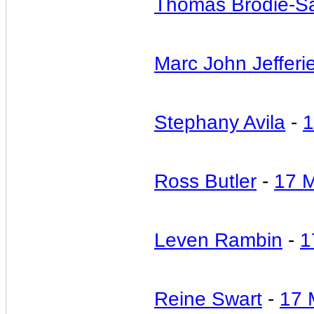
Thomas Brodie-S
Marc John Jefferi
Stephany Avila
-
1
Ross Butler
-
17 
Leven Rambin
-
1
Reine Swart
-
17 