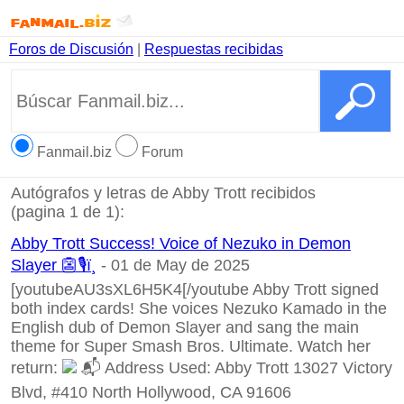
Foros de Discusión
|
Respuestas recibidas
Fanmail.biz
Forum
Autógrafos y letras de Abby Trott recibidos
(pagina 1 de 1):
Abby Trott Success! Voice of Nezuko in Demon
Slayer 👺🎙ï¸
- 01 de May de 2025
[youtubeAU3sXL6H5K4[/youtube
Abby Trott signed
both index cards! She voices Nezuko Kamado in the
English dub of Demon Slayer and sang the main
theme for Super Smash Bros. Ultimate. Watch her
return:
📬
Address Used: Abby Trott 13027 Victory
Blvd, #410 North Hollywood, CA 91606