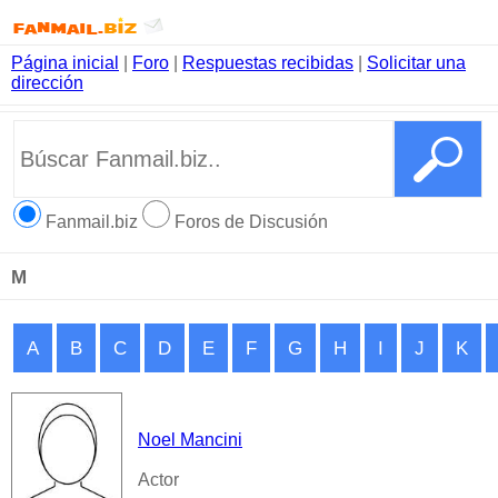
Página inicial
|
Foro
|
Respuestas recibidas
|
Solicitar una
dirección
Fanmail.biz
Foros de Discusión
M
A
B
C
D
E
F
G
H
I
J
K
Noel Mancini
Actor