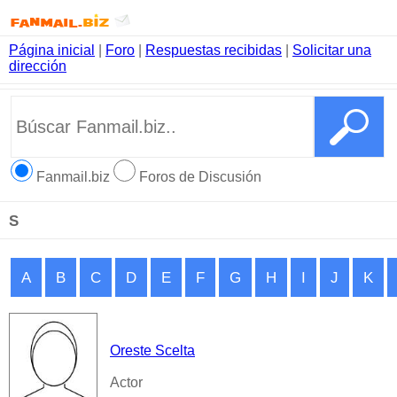
Página inicial
|
Foro
|
Respuestas recibidas
|
Solicitar una
dirección
Fanmail.biz
Foros de Discusión
S
A
B
C
D
E
F
G
H
I
J
K
Oreste Scelta
Actor