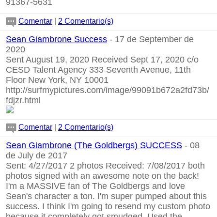
91367-5631
Comentar
|
2 Comentario(s)
Sean Giambrone Success
- 17 de September de
2020
Sent August 19, 2020 Received Sept 17, 2020 c/o
CESD Talent Agency 333 Seventh Avenue, 11th
Floor New York, NY 10001
http://surfmypictures.com/image/99091b672a2fd73b/
fdjzr.html
Comentar
|
2 Comentario(s)
Sean Giambrone (The Goldbergs) SUCCESS
- 08
de July de 2017
Sent: 4/27/2017 2 photos Received: 7/08/2017 both
photos signed with an awesome note on the back!
I'm a MASSIVE fan of The Goldbergs and love
Sean's character a ton. I'm super pumped about this
success. I think I'm going to resend my custom photo
because it completely got smudged. Used the