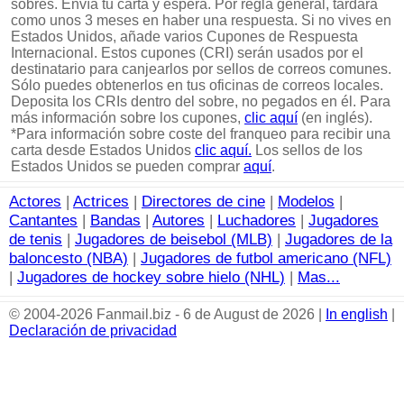
sobres. Envía tu carta y espera. Por regla general, tardará
como unos 3 meses en haber una respuesta. Si no vives en
Estados Unidos, añade varios Cupones de Respuesta
Internacional. Estos cupones (CRI) serán usados por el
destinatario para canjearlos por sellos de correos comunes.
Sólo puedes obtenerlos en tus oficinas de correos locales.
Deposita los CRIs dentro del sobre, no pegados en él. Para
más información sobre los cupones,
clic aquí
(en inglés).
*Para información sobre coste del franqueo para recibir una
carta desde Estados Unidos
clic aquí.
Los sellos de los
Estados Unidos se pueden comprar
aquí
.
Actores
|
Actrices
|
Directores de cine
|
Modelos
|
Cantantes
|
Bandas
|
Autores
|
Luchadores
|
Jugadores
de tenis
|
Jugadores de beisebol (MLB)
|
Jugadores de la
baloncesto (NBA)
|
Jugadores de futbol americano (NFL)
|
Jugadores de hockey sobre hielo (NHL)
|
Mas...
© 2004-2026 Fanmail.biz - 6 de August de 2026 |
In english
|
Declaración de privacidad