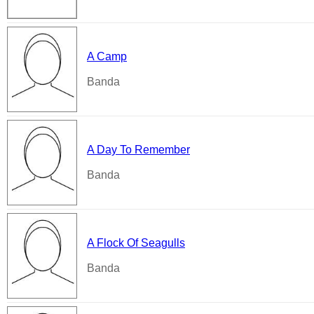
A Camp
Banda
A Day To Remember
Banda
A Flock Of Seagulls
Banda