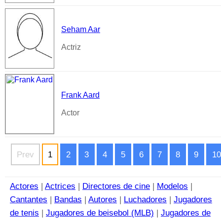
Seham Aar
Actriz
Frank Aard
Actor
Prev
1
2
3
4
5
6
7
8
9
10
Actores
|
Actrices
|
Directores de cine
|
Modelos
|
Cantantes
|
Bandas
|
Autores
|
Luchadores
|
Jugadores
de tenis
|
Jugadores de beisebol (MLB)
|
Jugadores de