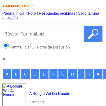
Página inicial
|
Foro
|
Respuestas recibidas
|
Solicitar una
dirección
Fanmail.biz
Foros de Discusión
A
A
B
C
D
E
F
G
H
I
J
K
A Boogie Wit Da Hoodie
Cantante