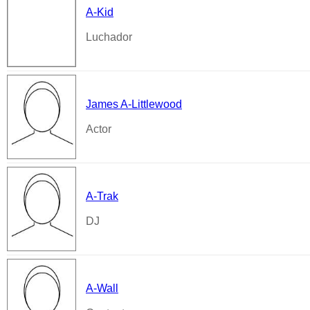
A-Kid
Luchador
James A-Littlewood
Actor
A-Trak
DJ
A-Wall