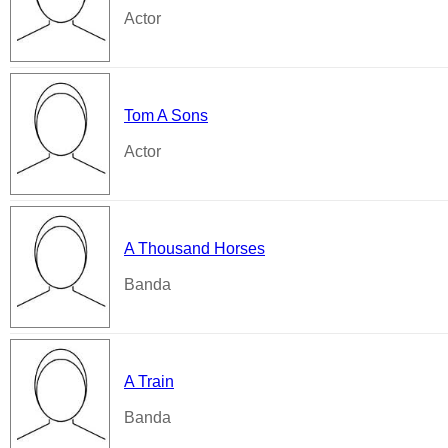
Actor
Tom A Sons
Actor
A Thousand Horses
Banda
A Train
Banda