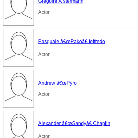
Grégoire Å’stermann
Actor
Pasquale â€œPakoâ€ Ioffredo
Actor
Andrew â€œPyro
Actor
Alexander â€œSandyâ€ Chaplin
Actor