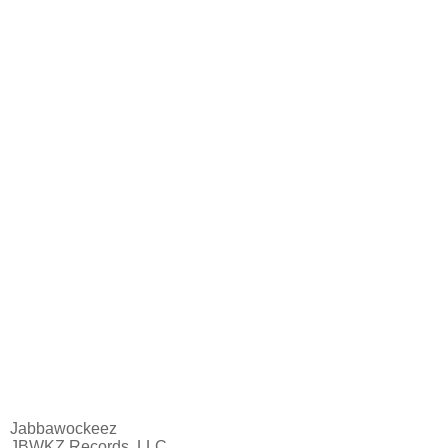
Jabbawockeez
JBWKZ Records, LLC