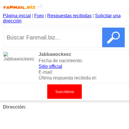
Página inicial
|
Foro
|
Respuestas recibidas
|
Solicitar una
dirección
Jabbawockeez
Fecha de nacimiento:
Sitio official
E-mail:
Última respuesta recibida el:
Suscribirse
Dirección: