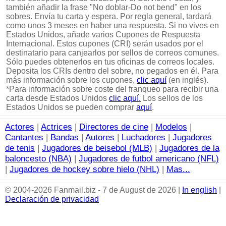
también añadir la frase "No doblar-Do not bend" en los
sobres. Envía tu carta y espera. Por regla general, tardará
como unos 3 meses en haber una respuesta. Si no vives en
Estados Unidos, añade varios Cupones de Respuesta
Internacional. Estos cupones (CRI) serán usados por el
destinatario para canjearlos por sellos de correos comunes.
Sólo puedes obtenerlos en tus oficinas de correos locales.
Deposita los CRIs dentro del sobre, no pegados en él. Para
más información sobre los cupones,
clic aquí
(en inglés).
*Para información sobre coste del franqueo para recibir una
carta desde Estados Unidos
clic aquí.
Los sellos de los
Estados Unidos se pueden comprar
aquí
.
Actores
|
Actrices
|
Directores de cine
|
Modelos
|
Cantantes
|
Bandas
|
Autores
|
Luchadores
|
Jugadores
de tenis
|
Jugadores de beisebol (MLB)
|
Jugadores de la
baloncesto (NBA)
|
Jugadores de futbol americano (NFL)
|
Jugadores de hockey sobre hielo (NHL)
|
Mas...
© 2004-2026 Fanmail.biz - 7 de August de 2026 |
In english
|
Declaración de privacidad