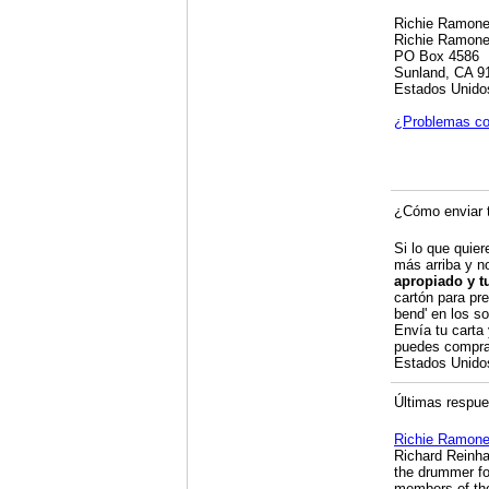
Richie Ramon
Richie Ramone
PO Box 4586
Sunland, CA 9
Estados Unido
¿Problemas co
¿Cómo enviar t
Si lo que quier
más arriba y n
apropiado y t
cartón para pre
bend' en los so
Envía tu carta
puedes compra
Estados Unid
Últimas respues
Richie Ramon
Richard Reinha
the drummer fo
members of the