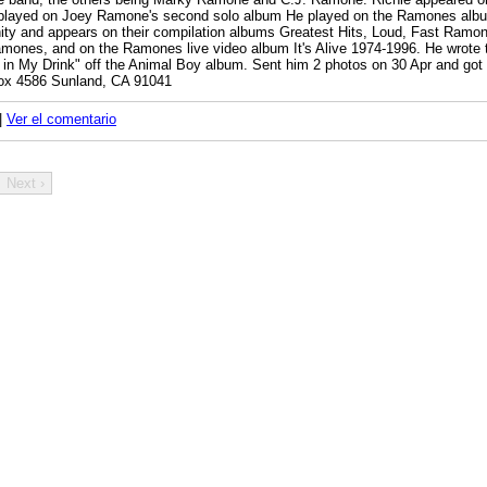
layed on Joey Ramone's second solo album He played on the Ramones albu
ity and appears on their compilation albums Greatest Hits, Loud, Fast Ramon
amones, and on the Ramones live video album It's Alive 1974-1996. He wrot
in My Drink" off the Animal Boy album. Sent him 2 photos on 30 Apr and got
x 4586 Sunland, CA 91041
|
Ver el comentario
Next ›