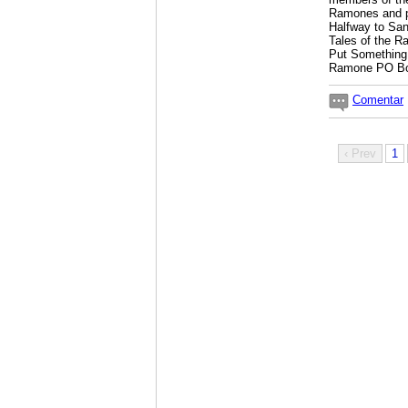
Ramones and p
Halfway to San
Tales of the R
Put Something 
Ramone PO Bo
Comentar
‹ Prev
1