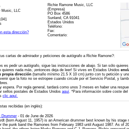
Richie Ramone Music, LLC
e
(Empresa)
 Music, LLC
PO Box 4586
Sunland, CA 91041
1041
Estados Unidos
s
Teléfono:
Fax:
n esta dirección?
Comentario:
us cartas de admirador y peticiones de autógrafo a Richie Ramone?:
es es pedir un autógrafo, sigue las instrucciones de abajo. Si tan sólo quieres
o quieres nada más, ¡entonces deja de leer! Si vives en Estados Unidos
enví
u propia dirección
(tamaño mínimo 21.5 X 10 cm) junto con tu petición y una 
venir que la foto no se estropee cuando circule por el Servicio Postal, y tambi
bres.
 y espera. Por regla general, tardará como unos 3 meses en haber una respue
r sellos postales de Estados Unidos
aquí
. *Para información sobre coste del
os
clic aquí.
tas recibidas (en inglés):
e Drummer
- 01 de June de 2026
rdt (born August 11, 1957) is an American drummer best known by his stage
r the punk band the Ramones from February 1983 until August 1987. As of 202
 band, the others being Marky Ramone and C.J. Ramone. Richie appeared on 