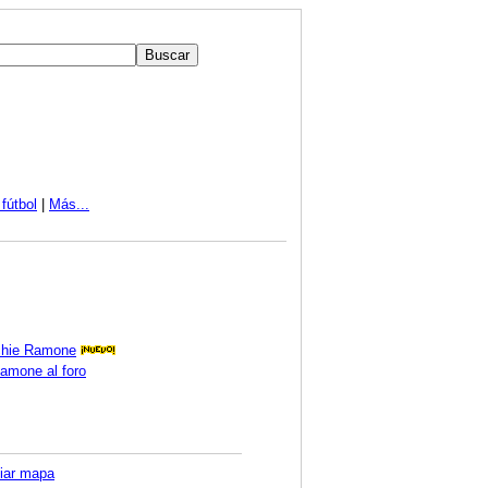
fútbol
|
Más...
ichie Ramone
Ramone al foro
iar mapa