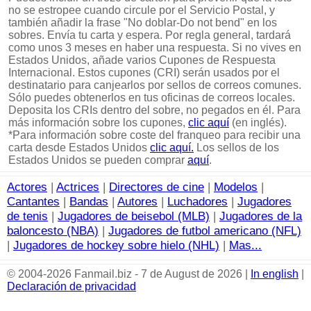
no se estropee cuando circule por el Servicio Postal, y
también añadir la frase "No doblar-Do not bend" en los
sobres. Envía tu carta y espera. Por regla general, tardará
como unos 3 meses en haber una respuesta. Si no vives en
Estados Unidos, añade varios Cupones de Respuesta
Internacional. Estos cupones (CRI) serán usados por el
destinatario para canjearlos por sellos de correos comunes.
Sólo puedes obtenerlos en tus oficinas de correos locales.
Deposita los CRIs dentro del sobre, no pegados en él. Para
más información sobre los cupones,
clic aquí
(en inglés).
*Para información sobre coste del franqueo para recibir una
carta desde Estados Unidos
clic aquí.
Los sellos de los
Estados Unidos se pueden comprar
aquí
.
Actores
|
Actrices
|
Directores de cine
|
Modelos
|
Cantantes
|
Bandas
|
Autores
|
Luchadores
|
Jugadores
de tenis
|
Jugadores de beisebol (MLB)
|
Jugadores de la
baloncesto (NBA)
|
Jugadores de futbol americano (NFL)
|
Jugadores de hockey sobre hielo (NHL)
|
Mas...
© 2004-2026 Fanmail.biz - 7 de August de 2026 |
In english
|
Declaración de privacidad