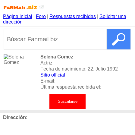
Página inicial
|
Foro
|
Respuestas recibidas
|
Solicitar una
dirección
Selena Gomez
Actriz
Fecha de nacimiento: 22. Julio 1992
Sitio official
E-mail:
Última respuesta recibida el:
Suscribirse
Dirección: