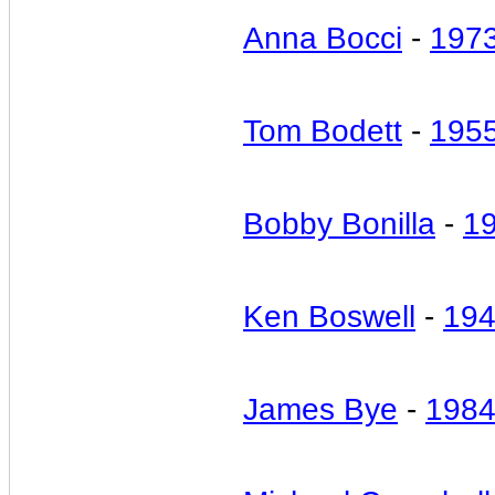
Anna Bocci
-
197
Tom Bodett
-
195
Bobby Bonilla
-
1
Ken Boswell
-
19
James Bye
-
198