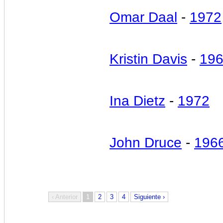
Omar Daal
-
1972
Kristin Davis
-
19
Ina Dietz
-
1972
John Druce
-
196
‹ Anterior
1
2
3
4
Siguiente ›