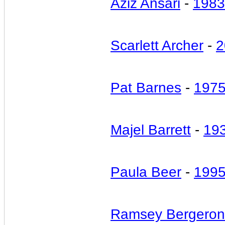
Aziz Ansari
-
1983
Scarlett Archer
-
2
Pat Barnes
-
197
Majel Barrett
-
19
Paula Beer
-
199
Ramsey Bergeron