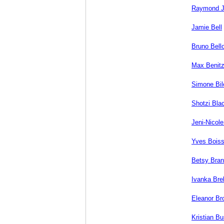
Raymond J
Jamie Bell
Bruno Bell
Max Benit
Simone Bil
Shotzi Bla
Jeni-Nicole
Yves Boiss
Betsy Bran
Ivanka Bre
Eleanor Br
Kristian B