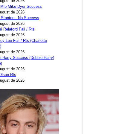
August de 2026
 Mlb Mike Dyer Success
August de 2026
 Stanton - No Success
August de 2026
i Relaford Fail / Rts
August de 2026
ey Lee Fail / Rts (Charlotte
)
August de 2026
 Harry Success (Debbie Harry)
e)
August de 2026
 Olson Rts
August de 2026