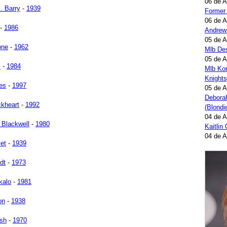
06 de 
. Barry
-
1939
Former
06 de 
-
1986
Andrew
05 de 
one
-
1962
Mlb Des
05 de 
z
-
1984
Mlb Kor
Knights
es
-
1997
05 de 
Deborah
ckheart
-
1992
(Blondi
04 de 
 Blackwell
-
1980
Kaitlin
04 de 
et
-
1939
dt
-
1973
kalo
-
1981
on
-
1938
ush
-
1970