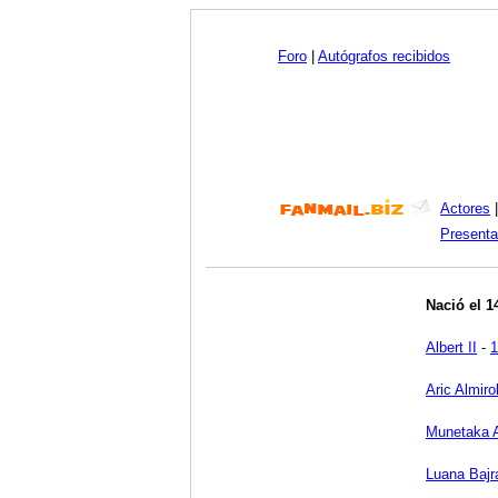
Foro
|
Autógrafos recibidos
Actores
Presenta
Nació el 1
Albert II
-
1
Aric Almiro
Munetaka 
Luana Bajr