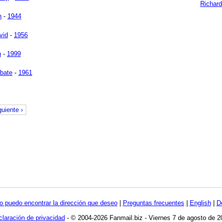
Richar
h
-
1944
vid
-
1956
n
-
1999
Abate
-
1961
guiente ›
o puedo encontrar la dirección que deseo
|
Preguntas frecuentes
|
English
|
D
laración de privacidad
- © 2004-2026 Fanmail.biz - Viernes 7 de agosto de 2