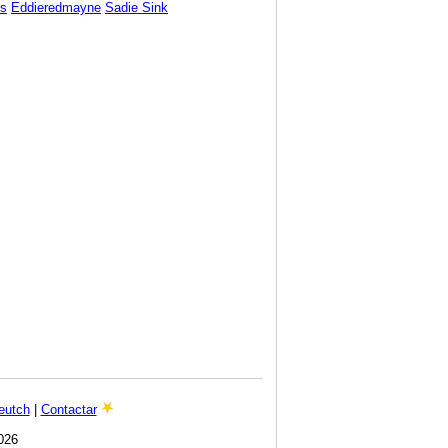
ds
Eddieredmayne
Sadie Sink
eutch
|
Contactar
026