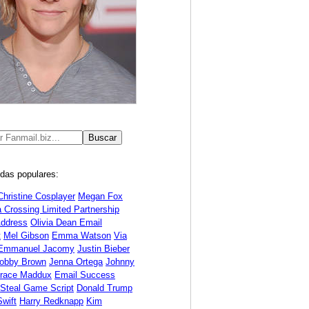
das populares:
Christine Cosplayer
Megan Fox
 Crossing Limited Partnership
Address
Olivia Dean Email
t
Mel Gibson
Emma Watson
Via
Emmanuel Jacomy
Justin Bieber
Bobby Brown
Jenna Ortega
Johnny
race Maddux
Email Success
 Steal Game Script
Donald Trump
Swift
Harry Redknapp
Kim