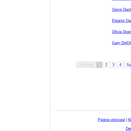
Steve Das
Eleanor Da
Olivia Dea
Gary Dell'
‹ Anterior
1
2
3
4
Si
Página principal
|
N
Dec