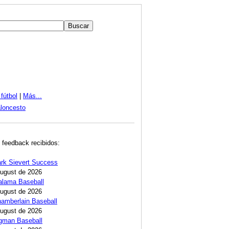
fútbol
|
Más...
loncesto
 feedback recibidos:
rk Sievert Success
August de 2026
alama Baseball
August de 2026
amberlain Baseball
August de 2026
egman Baseball