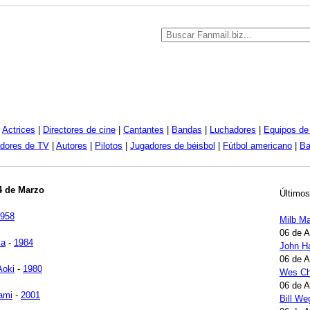
|
Actrices
|
Directores de cine
|
Cantantes
|
Bandas
|
Luchadores
|
Equipos de 
dores de TV
|
Autores
|
Pilotos
|
Jugadores de béisbol
|
Fútbol americano
|
Ba
4 de Marzo
Últimos
958
Milb Ma
06 de 
la
-
1984
John H
06 de 
Aoki
-
1980
Wes Ch
06 de 
ami
-
2001
Bill W