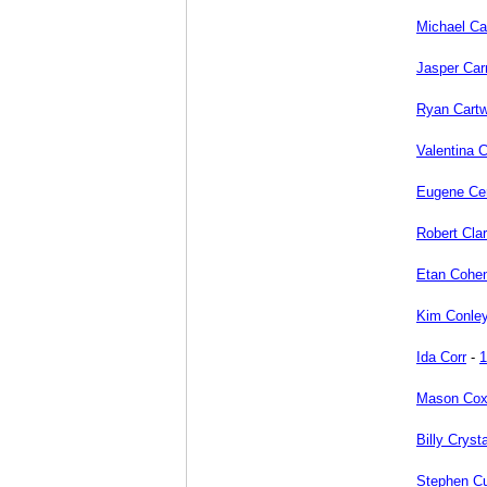
Michael Ca
Jasper Carr
Ryan Cartw
Valentina 
Eugene Ce
Robert Cla
Etan Cohe
Kim Conle
Ida Corr
-
1
Mason Co
Billy Crysta
Stephen Cu