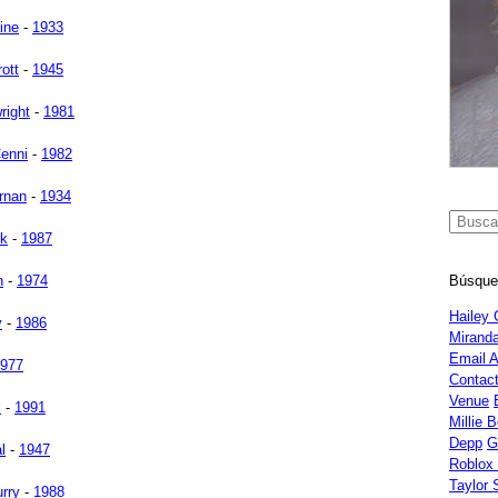
ine
-
1933
ott
-
1945
right
-
1981
Cenni
-
1982
rnan
-
1934
rk
-
1987
Búsque
n
-
1974
Hailey 
y
-
1986
Miranda
Email 
977
Contac
Venue
x
-
1991
Millie 
Depp
G
l
-
1947
Roblox
Taylor 
rry
-
1988