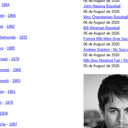
06 de August de 2026
-
1964
John Halama Baseball
06 de August de 2026
ett
-
1966
Wes Chamberlain Baseball
06 de August de 2026
el
-
1982
Bill Wegman Baseball
06 de August de 2026
 Belmondo
-
1933
Former Mlb Mike Dyer Su
06 de August de 2026
ko
-
1985
Andrew Stanton - No Succ
05 de August de 2026
nnett
-
1979
Mlb Desi Relaford Fail / Rt
05 de August de 2026
ennett
-
1968
setti
-
1993
son
-
1961
n
-
1970
1934
uche
-
1997