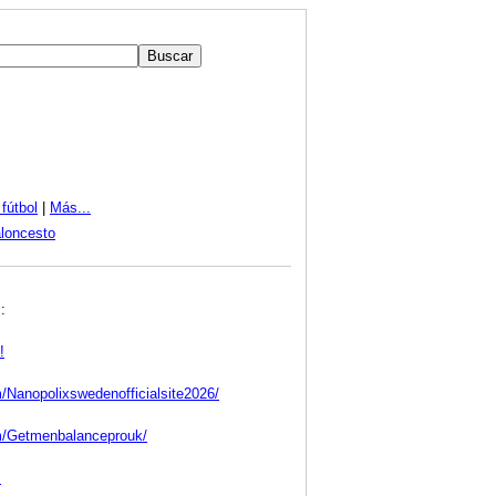
fútbol
|
Más...
loncesto
:
!
Nanopolixswedenofficialsite2026/
m/Getmenbalanceprouk/
s