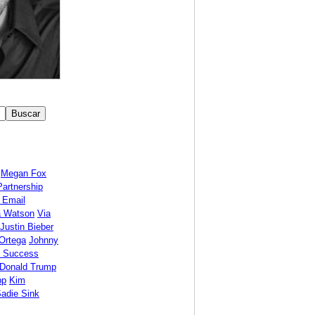
Megan Fox
Partnership
 Email
 Watson
Via
Justin Bieber
Ortega
Johnny
l Success
Donald Trump
pp
Kim
adie Sink