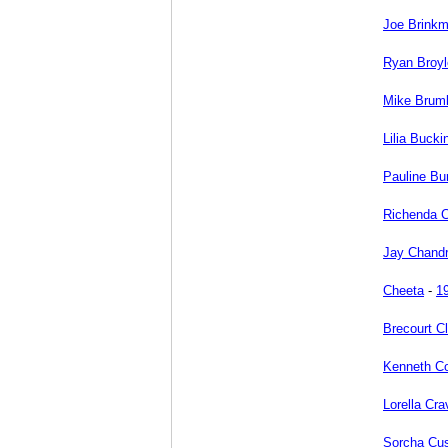
Joe Brink
Ryan Broyl
Mike Brum
Lilia Buck
Pauline Bur
Richenda 
Jay Chand
Cheeta
-
1
Brecourt C
Kenneth Co
Lorella Cra
Sorcha Cu