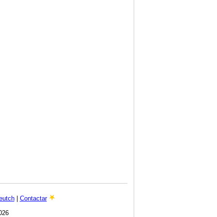
eutch
|
Contactar
026