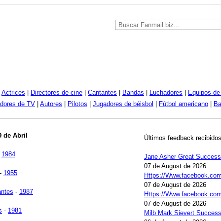
|
Actrices
|
Directores de cine
|
Cantantes
|
Bandas
|
Luchadores
|
Equipos de 
dores de TV
|
Autores
|
Pilotos
|
Jugadores de béisbol
|
Fútbol americano
|
Ba
9 de Abril
Últimos feedback recibidos
-
1984
Jane Asher Great Success
07 de August de 2026
-
1955
Https://Www.facebook.com/
07 de August de 2026
antes
-
1987
Https://Www.facebook.co
07 de August de 2026
s
-
1981
Milb Mark Sievert Succes