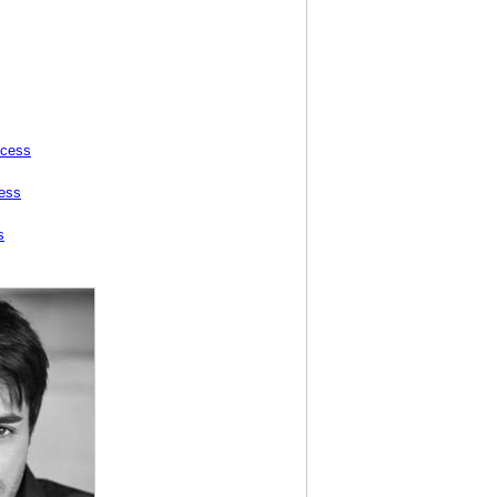
ccess
ess
s