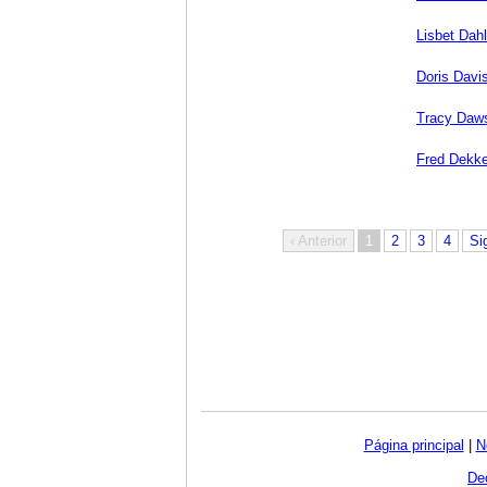
Lisbet Dahl
Doris Davi
Tracy Daw
Fred Dekke
‹ Anterior
1
2
3
4
Si
Página principal
|
N
Dec