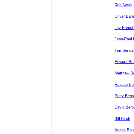
Rob Awalt
Oliver Barn
Jay Baruch
Jean-Paul
Tim Bendz
Edward Be
Matthew B
Rayane Ben
Perry Ben
David Bero
Bill Birch
-
Ariane Bo