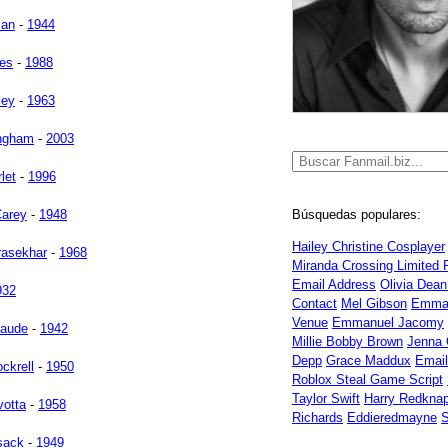
man
-
1944
es
-
1988
ley
-
1963
ingham
-
2003
let
-
1996
Búsquedas populares:
Carey
-
1948
Hailey Christine Cosplayer
rasekhar
-
1968
Miranda Crossing Limited 
Email Address
Olivia Dean
932
Contact
Mel Gibson
Emma
Venue
Emmanuel Jacomy
laude
-
1942
Millie Bobby Brown
Jenna 
Depp
Grace Maddux
Emai
ckrell
-
1950
Roblox Steal Game Script
Taylor Swift
Harry Redkna
votta
-
1958
Richards
Eddieredmayne
S
sack
-
1949