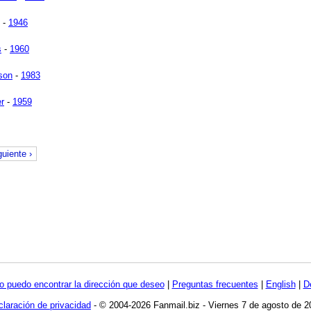
-
1946
s
-
1960
son
-
1983
r
-
1959
guiente ›
o puedo encontrar la dirección que deseo
|
Preguntas frecuentes
|
English
|
D
laración de privacidad
- © 2004-2026 Fanmail.biz - Viernes 7 de agosto de 2