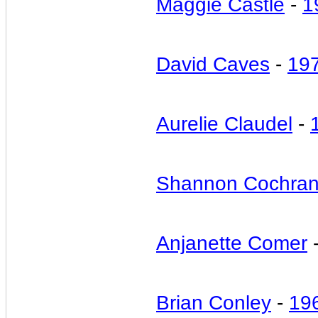
Maggie Castle
-
1
David Caves
-
19
Aurelie Claudel
-
Shannon Cochra
Anjanette Comer
Brian Conley
-
19