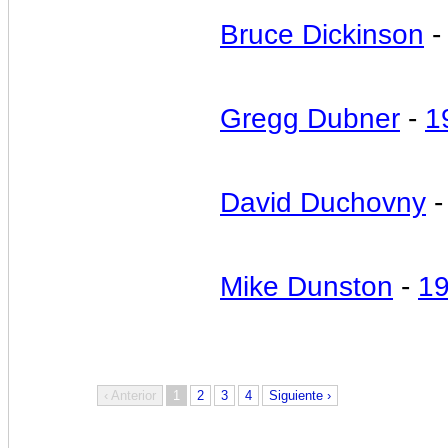
Bruce Dickinson
Gregg Dubner
-
1
David Duchovny
Mike Dunston
-
1
‹ Anterior
1
2
3
4
Siguiente ›