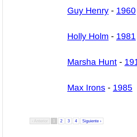
Guy Henry
-
1960
Holly Holm
-
1981
Marsha Hunt
-
19
Max Irons
-
1985
‹ Anterior
1
2
3
4
Siguiente ›