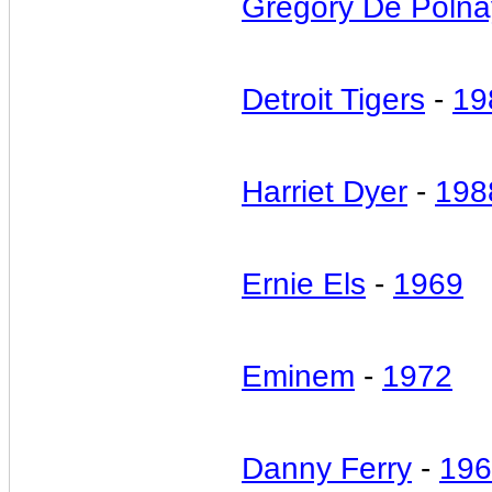
Gregory De Polna
Detroit Tigers
-
19
Harriet Dyer
-
198
Ernie Els
-
1969
Eminem
-
1972
Danny Ferry
-
196