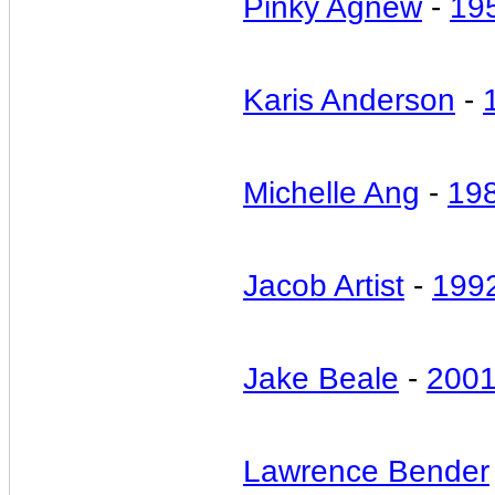
Pinky Agnew
-
19
Karis Anderson
-
Michelle Ang
-
19
Jacob Artist
-
199
Jake Beale
-
200
Lawrence Bender