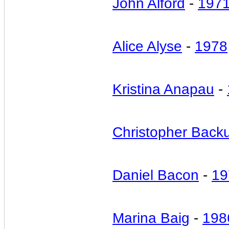
John Alford
-
197
Alice Alyse
-
1978
Kristina Anapau
-
Christopher Back
Daniel Bacon
-
19
Marina Baig
-
198