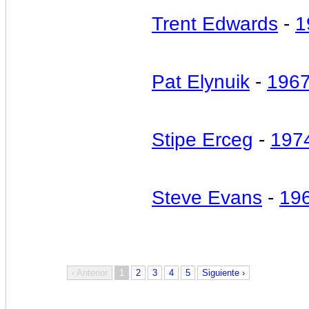
Trent Edwards
-
1
Pat Elynuik
-
196
Stipe Erceg
-
197
Steve Evans
-
19
‹ Anterior
1
2
3
4
5
Siguiente ›