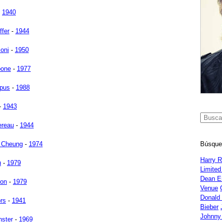
-
1940
ffer
-
1944
ioni
-
1950
bone
-
1977
apus
-
1988
-
1943
ereau
-
1944
Búsque
a Cheung
-
1974
Harry 
u
-
1979
Limited
Dean E
ton
-
1979
Venue
Donald
ors
-
1941
Bieber
Johnny
ster
-
1969