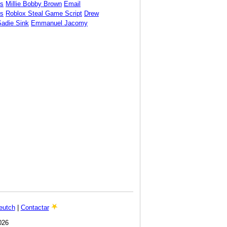
ds
Millie Bobby Brown
Email
s
Roblox Steal Game Script
Drew
Sadie Sink
Emmanuel Jacomy
eutch
|
Contactar
026