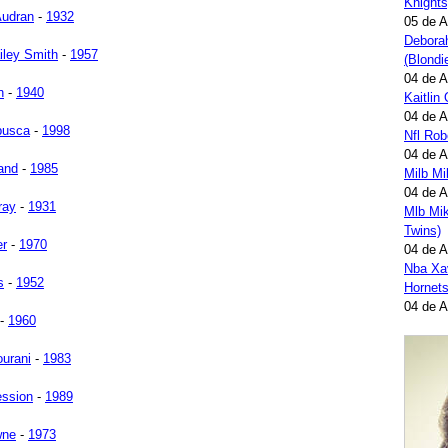
Knights
Audran
-
1932
05 de 
Deborah
iley Smith
-
1957
(Blondi
04 de 
n
-
1940
Kaitlin
04 de 
rbusca
-
1998
Nfl Ro
04 de 
and
-
1985
Milb M
04 de 
ray
-
1931
Mlb Mi
Twins)
er
-
1970
04 de 
Nba Xav
s
-
1952
Hornets
04 de 
-
1960
urani
-
1983
ession
-
1989
wne
-
1973