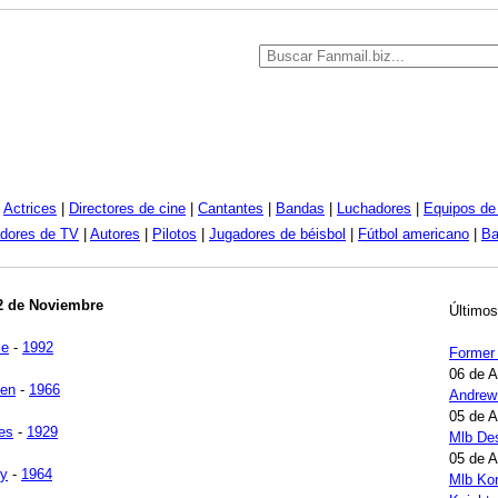
|
Actrices
|
Directores de cine
|
Cantantes
|
Bandas
|
Luchadores
|
Equipos de 
dores de TV
|
Autores
|
Pilotos
|
Jugadores de béisbol
|
Fútbol americano
|
Ba
02 de Noviembre
Últimos
ie
-
1992
Former
06 de 
ken
-
1966
Andrew
05 de 
es
-
1929
Mlb Des
05 de 
ry
-
1964
Mlb Kor