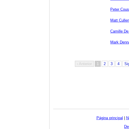
Peter Cou
Matt Culle
Camille De
Mark Denn
‹ Anterior
1
2
3
4
Si
Página principal
|
N
De