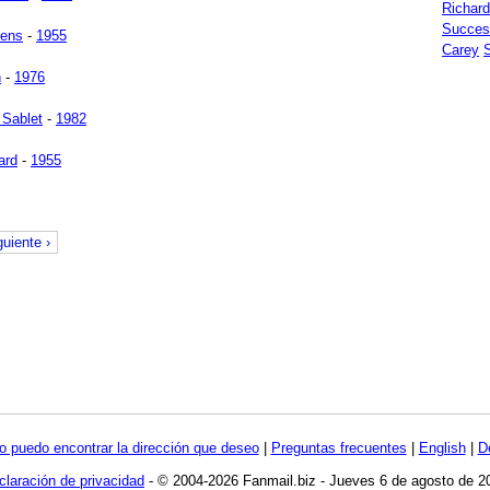
Richar
Succes
sens
-
1955
Carey
n
-
1976
 Sablet
-
1982
ard
-
1955
guiente ›
o puedo encontrar la dirección que deseo
|
Preguntas frecuentes
|
English
|
D
claración de privacidad
- © 2004-2026 Fanmail.biz - Jueves 6 de agosto de 2