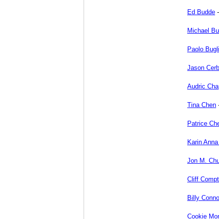
Ed Budde
Michael Bu
Paolo Bugl
Jason Cer
Audric Ch
Tina Chen
Patrice Ch
Karin Ann
Jon M. Ch
Cliff Comp
Billy Conn
Cookie Mon