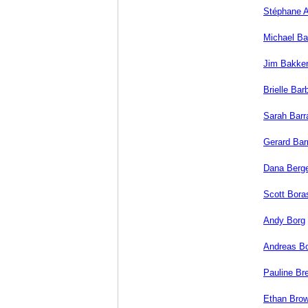
Stéphane 
Michael Ba
Jim Bakke
Brielle Ba
Sarah Barr
Gerard Bar
Dana Berg
Scott Bora
Andy Borg
Andreas Bo
Pauline Br
Ethan Bro