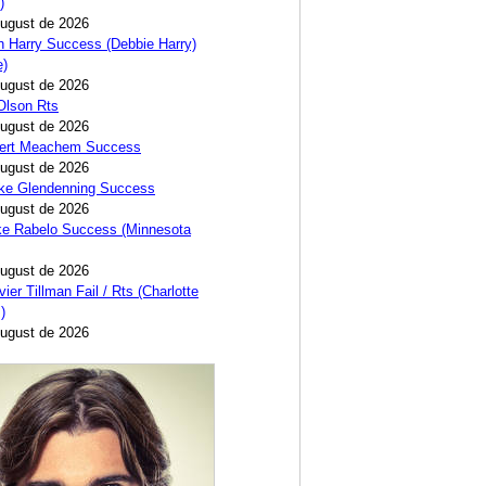
)
August de 2026
 Harry Success (Debbie Harry)
e)
August de 2026
 Olson Rts
August de 2026
bert Meachem Success
August de 2026
ike Glendenning Success
August de 2026
ke Rabelo Success (Minnesota
August de 2026
ier Tillman Fail / Rts (Charlotte
)
August de 2026