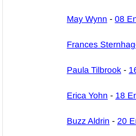
May Wynn
-
08 E
Frances Sternha
Paula Tilbrook
-
1
Erica Yohn
-
18 E
Buzz Aldrin
-
20 E