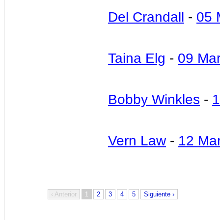
Del Crandall
-
05 
Taina Elg
-
09 Ma
Bobby Winkles
-
1
Vern Law
-
12 Ma
‹ Anterior
1
2
3
4
5
Siguiente ›