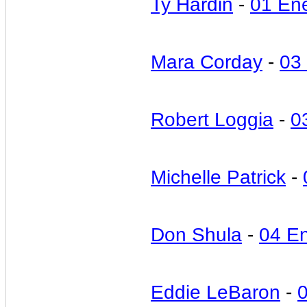
Ty Hardin
-
01 En
Mara Corday
-
03
Robert Loggia
-
0
Michelle Patrick
-
Don Shula
-
04 E
Eddie LeBaron
-