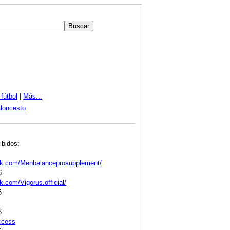
fútbol
|
Más...
loncesto
ibidos:
ok.com/Menbalanceprosupplement/
6
.com/Vigorus.official/
6
6
ccess