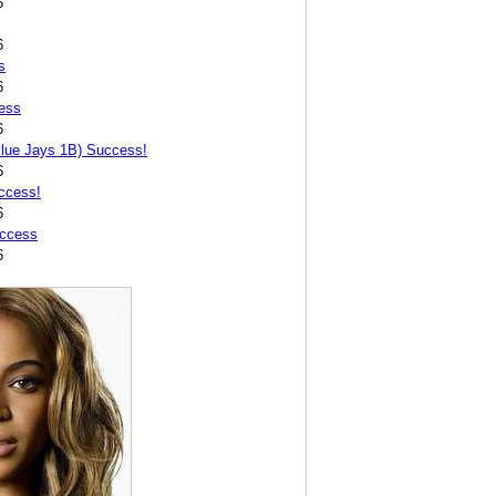
6
6
s
6
ess
6
lue Jays 1B) Success!
6
ccess!
6
uccess
6