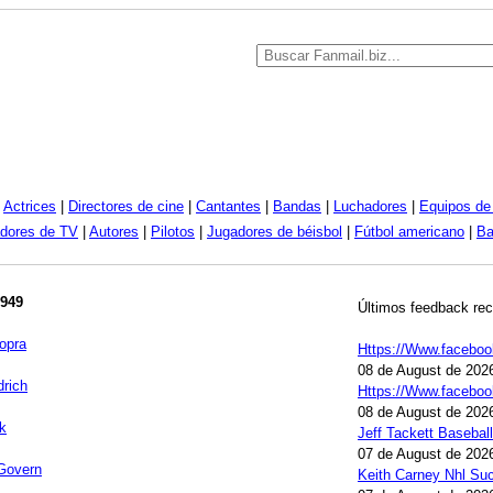
|
Actrices
|
Directores de cine
|
Cantantes
|
Bandas
|
Luchadores
|
Equipos de 
dores de TV
|
Autores
|
Pilotos
|
Jugadores de béisbol
|
Fútbol americano
|
Ba
1949
Últimos feedback rec
opra
Https://Www.facebo
08 de August de 202
drich
Https://Www.facebook
08 de August de 202
k
Jeff Tackett Baseball
07 de August de 202
Govern
Keith Carney Nhl Su