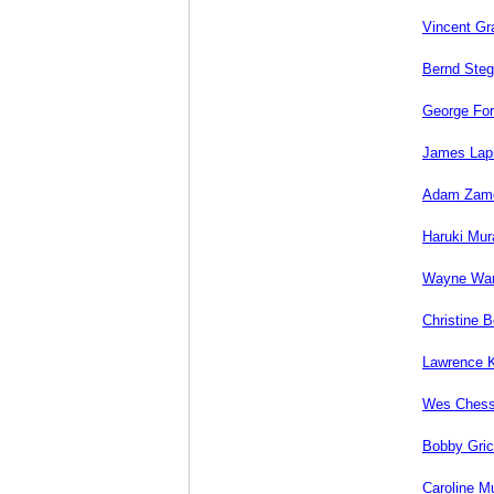
Vincent Gr
Bernd Ste
George Fo
James Lap
Adam Zam
Haruki Mu
Wayne Wa
Christine B
Lawrence 
Wes Ches
Bobby Gri
Caroline M