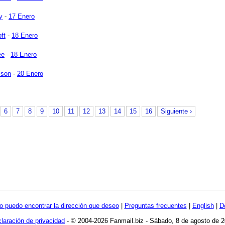
y
-
17 Enero
ft
-
18 Enero
ee
-
18 Enero
sson
-
20 Enero
6
7
8
9
10
11
12
13
14
15
16
Siguiente ›
o puedo encontrar la dirección que deseo
|
Preguntas frecuentes
|
English
|
D
laración de privacidad
- © 2004-2026 Fanmail.biz - Sábado, 8 de agosto de 