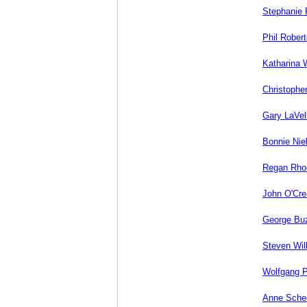
Stephanie 
Phil Rober
Katharina 
Christophe
Gary LaVel
Bonnie Nie
Regan Rho
John O'Cr
George Bu
Steven Wil
Wolfgang 
Anne Sche