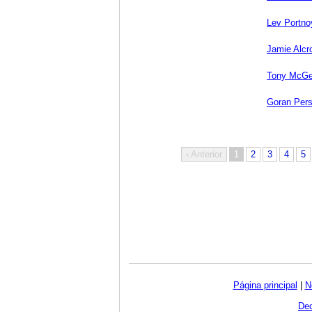
Lev Portno
Jamie Alcro
Tony McG
Goran Per
‹ Anterior
1
2
3
4
5
Página principal
|
N
Dec