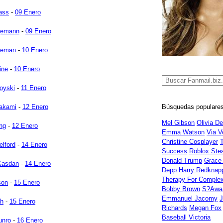
ass
-
09 Enero
gemann
-
09 Enero
reman
-
10 Enero
ine
-
10 Enero
oyski
-
11 Enero
Búsquedas populares
rakami
-
12 Enero
Mel Gibson
Olivia D
ng
-
12 Enero
Emma Watson
Via V
Christine Cosplayer
T
elford
-
14 Enero
Success
Roblox Ste
Donald Trump
Grace
Kasdan
-
14 Enero
Depp
Harry Redknap
Therapy For Comple
son
-
15 Enero
Bobby Brown
S?awa 
Emmanuel Jacomy
J
ch
-
15 Enero
Richards
Megan Fox
Baseball Victoria
unro
-
16 Enero