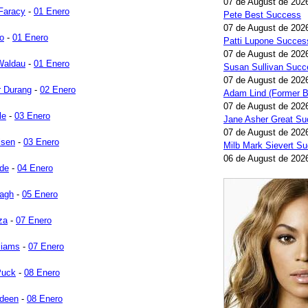
07 de August de 202
Faracy
-
01 Enero
Pete Best Success
07 de August de 202
to
-
01 Enero
Patti Lupone Succes
07 de August de 202
Waldau
-
01 Enero
Susan Sullivan Succ
07 de August de 202
r Durang
-
02 Enero
Adam Lind (Former B
07 de August de 202
le
-
03 Enero
Jane Asher Great Su
07 de August de 202
lsen
-
03 Enero
Milb Mark Sievert S
06 de August de 202
de
-
04 Enero
eagh
-
05 Enero
za
-
07 Enero
liams
-
07 Enero
Puck
-
08 Enero
deen
-
08 Enero