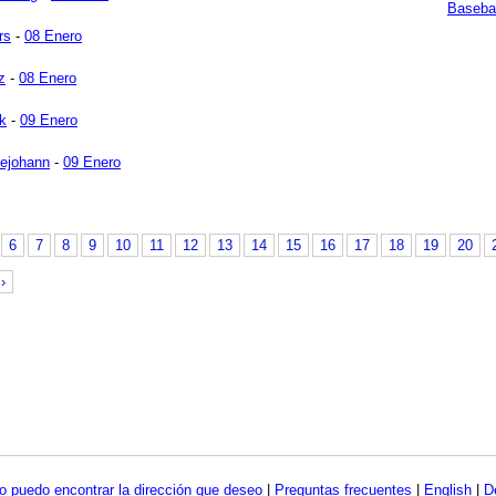
Basebal
rs
-
08 Enero
z
-
08 Enero
k
-
09 Enero
ejohann
-
09 Enero
6
7
8
9
10
11
12
13
14
15
16
17
18
19
20
›
o puedo encontrar la dirección que deseo
|
Preguntas frecuentes
|
English
|
D