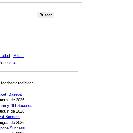
fútbol
|
Más...
loncesto
 feedback recibidos:
ckett Baseball
August de 2026
Carney Nhl Success
August de 2026
est Success
August de 2026
Lupone Success