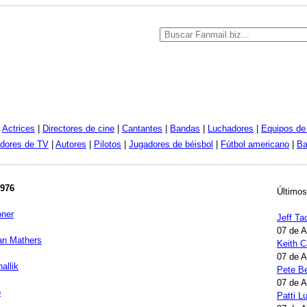
|
Actrices
|
Directores de cine
|
Cantantes
|
Bandas
|
Luchadores
|
Equipos de 
dores de TV
|
Autores
|
Pilotos
|
Jugadores de béisbol
|
Fútbol americano
|
Ba
1976
Últimos
oner
Jeff Ta
07 de 
an Mathers
Keith 
07 de 
allik
Pete B
07 de 
o
Patti 