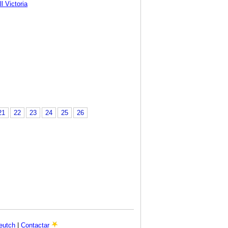
l Victoria
21
22
23
24
25
26
eutch
|
Contactar