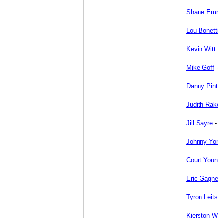
Shane Em
Lou Bonett
Kevin Witt
Mike Goff
Danny Pint
Judith Rak
Jill Sayre
Johnny Yo
Court Youn
Eric Gagne
Tyron Leit
Kierston W