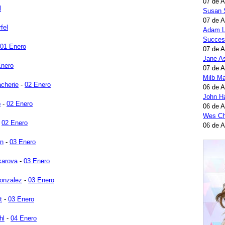
07 de 
l
Susan 
07 de 
fel
Adam L
Succes
01 Enero
07 de 
Jane A
Enero
07 de 
Milb Ma
acherie
-
02 Enero
06 de 
John H
p
-
02 Enero
06 de 
Wes Ch
-
02 Enero
06 de 
wn
-
03 Enero
karova
-
03 Enero
onzalez
-
03 Enero
t
-
03 Enero
hl
-
04 Enero