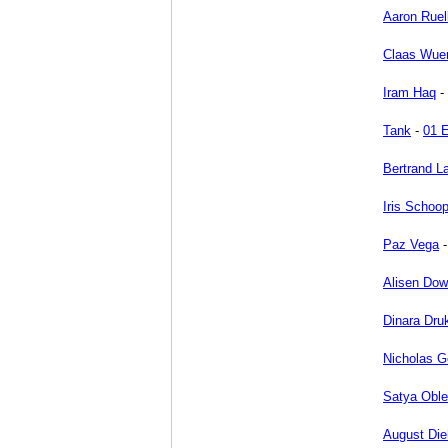
Aaron Ruel
Claas Wuer
Iram Haq
-
Tank
-
01 
Bertrand L
Iris Schoo
Paz Vega
Alisen Do
Dinara Dru
Nicholas G
Satya Oble
August Die