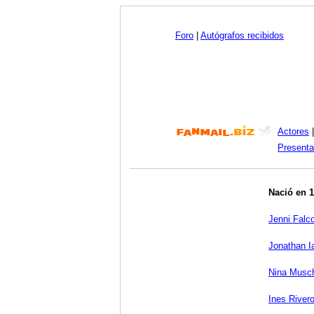
Foro
|
Autógrafos recibidos
Actores
Presenta
Nació en 
Jenni Falc
Jonathan I
Nina Musch
Ines River