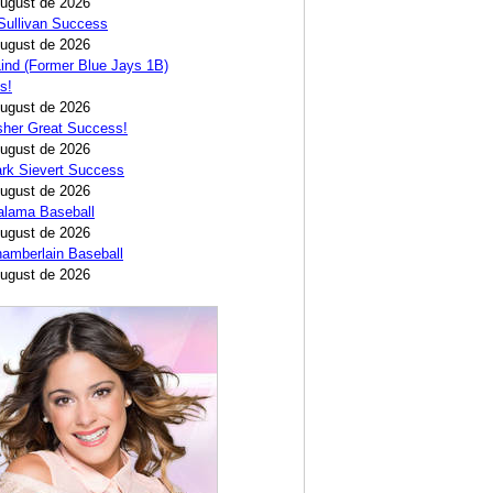
August de 2026
Sullivan Success
August de 2026
ind (Former Blue Jays 1B)
s!
August de 2026
sher Great Success!
August de 2026
rk Sievert Success
August de 2026
alama Baseball
August de 2026
amberlain Baseball
August de 2026