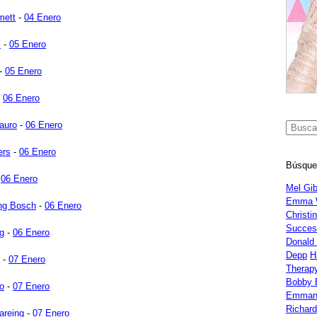
mett
-
04 Enero
i
-
05 Enero
-
05 Enero
-
06 Enero
auro
-
06 Enero
ers
-
06 Enero
Búsque
-
06 Enero
Mel Gi
Emma 
ng Bosch
-
06 Enero
Christi
Succes
g
-
06 Enero
Donald
Depp
H
-
07 Enero
Therap
Bobby 
so
-
07 Enero
Emman
Richar
areing
-
07 Enero