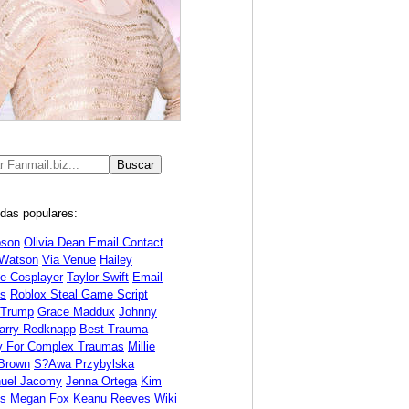
das populares:
bson
Olivia Dean Email Contact
Watson
Via Venue
Hailey
ne Cosplayer
Taylor Swift
Email
s
Roblox Steal Game Script
 Trump
Grace Maddux
Johnny
arry Redknapp
Best Trauma
y For Complex Traumas
Millie
Brown
S?awa Przybylska
uel Jacomy
Jenna Ortega
Kim
ds
Megan Fox
Keanu Reeves
Wiki